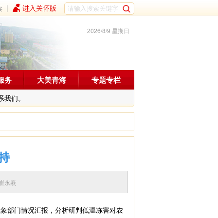
读
|
进入关怀版
2026/8/9 星期日
服务
大美青海
专题专栏
系我们。
持
崔永焘
象部门情况汇报，分析研判低温冻害对农