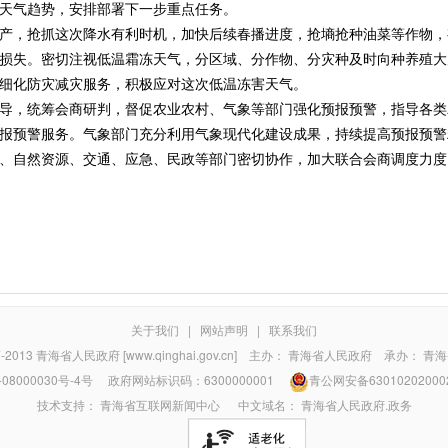
天气趋势，安排部署下一步重点任务。
，抢抓这次降水有利时机，加快后续春播进度，抢墒抢种油菜等作物，
损失。密切注视低温霜冻天气，分区域、分作物、分灾种及时向种养殖大
细化防灾减灾服务，积极应对这次低温冻害天气。
，统筹会商研判，督促农业农村、气象等部门强化预报预警，指导各类
报预警服务。气象部门充分利用气象现代化建设成果，持续提高预报预警
、自然资源、交通、应急、民政等部门密切协作，加大联合会商调度力度
关于我们
|
网站声明
|
联系我们
7-2013
青海省人民政府 [www.qinghai.gov.cn]
主办：
青海省人民政府
承办：
青海
08000030号-4号
政府网站标识码：6300000001
青公网安备63010202000
技术支持：
青海省互联网新闻中心
中文域名：
青海省人民政府.政务