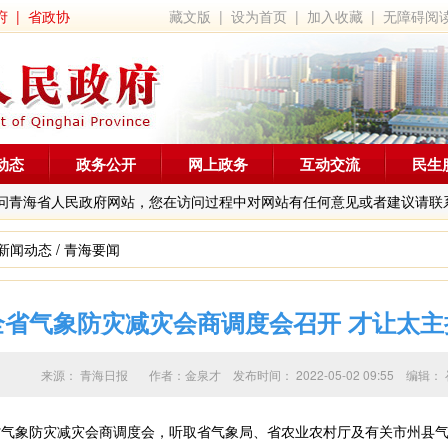
府
|
省政协
藏文版
|
设为首页
|
加入收藏
|
无障碍阅
动态
政务公开
网上政务
互动交流
民生
问青海省人民政府网站，您在访问过程中对网站有任何意见或者建议请联
新闻动态
/
青海要闻
全省气象防灾减灾会商调度会召开 才让太主
来源：
青海日报
作者：
金泉才
发布时间：
2022-05-02 09:55
编辑：
气象防灾减灾会商调度会，听取省气象局、省农业农村厅及有关市州县气