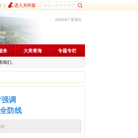
读
|
进入关怀版
2026/8/7 星期五
服务
大美青海
专题专栏
系我们。
时强调
安全防线
启杰