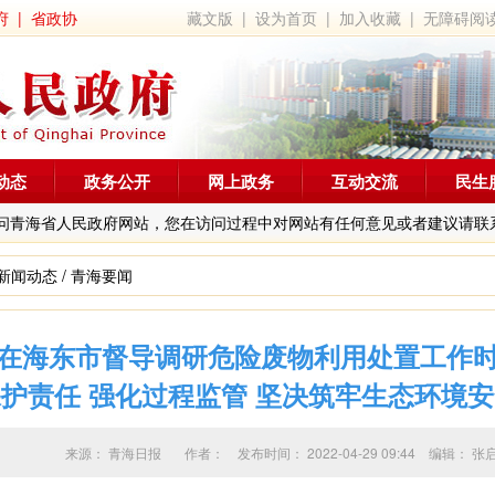
府
|
省政协
藏文版
|
设为首页
|
加入收藏
|
无障碍阅
动态
政务公开
网上政务
互动交流
民生
问青海省人民政府网站，您在访问过程中对网站有任何意见或者建议请联
新闻动态
/
青海要闻
在海东市督导调研危险废物利用处置工作
护责任 强化过程监管 坚决筑牢生态环境
来源：
青海日报
作者：
发布时间：
2022-04-29 09:44
编辑：
张