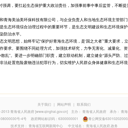
时强调，要扛起生态保护重大政治责任，加强事前事中事后监管，不断提
青海美油美环保科技有限公司，与企业负责人和当地生态环境主管部门
是生态环境综合治理过程中的重要环节，是生态文明建设和生态环境保护
染防治水平。
明思想，始终牢记“保护好青海生态环境，是‘国之大者’”重大要求，
作要求。要围绕不同处理方式，加强技术研究，力争无害化、减量化、资
小散乱”。要进一步明确部门职责，建立联动机制，建立健全“源头严防、
非法处置危险废物违法犯罪行为，切实维护人民群众身体健康和生态环境
关于我们
|
网站声明
|
联系我们
7-2013
青海省人民政府 [www.qinghai.gov.cn]
主办：
青海省人民政府
承办：
青海
08000030号-4号
政府网站标识码：6300000001
青公网安备63010202000
技术支持：
青海省互联网新闻中心
中文域名：
青海省人民政府.政务