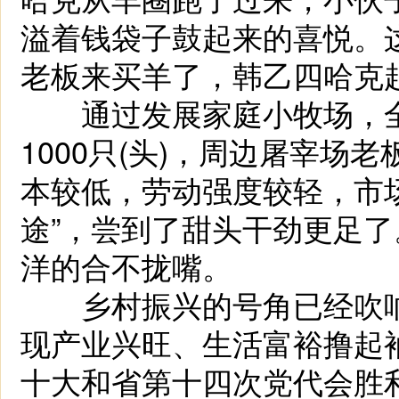
溢着钱袋子鼓起来的喜悦。
老板来买羊了，韩乙四哈克
通过发展家庭小牧场，全
1000只(头)，周边屠宰
本较低，劳动强度较轻，市场
途”，尝到了甜头干劲更足了
洋的合不拢嘴。
乡村振兴的号角已经吹响
现产业兴旺、生活富裕撸起
十大和省第十四次党代会胜利