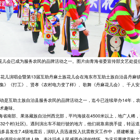
花儿会已成为服务农民的品牌活动之一。图片由青海省委宣传部文艺
省区花儿演唱会暨第13届互助丹麻土族花儿会在海东市互助土族自治县丹麻
集》《打工》、贤孝《农村电力变了样》、歌舞《丹麻花儿会》、千人安
是互助土族自治县服务农民的品牌活动之一，迄今已连续举办14年，农
术趣味。
省南部、果洛藏族自治州西北部，平均海拔在4500米以上，地广人稀
32个村(社区)。遇到演出车不能行驶的地方，他们就靠肩挑手提，转运
2日，玛多县发生7.4级地震后，演职人员迅速投入抗震救灾工作中，搭建帐
中涌现出的英雄人物，表达玛多人民感恩奋进的情怀，为灾后重建贡献文