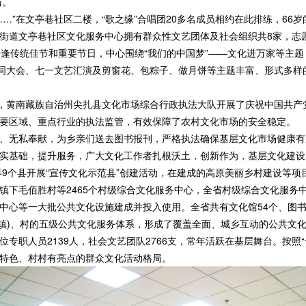
与。
”在文亭巷社区二楼，“歌之缘”合唱团20多名成员相约在此排练，66
街道文亭巷社区文化服务中心拥有群众性文艺团体及社会组织共8家，志愿
每逢传统佳节和重要节日，中心围绕“我们的中国梦”——文化进万家等主题
诗词大会、七一文艺汇演及剪窗花、包粽子、做月饼等主题丰富、形式多样
黄南藏族自治州尖扎县文化市场综合行政执法大队开展了庆祝中国共产党
要区域、重点行业的执法监管，有效保障了农村文化市场的安全稳定。
无私奉献，为乡亲们送去图书报刊，严格执法确保基层文化市场健康有
基础，提升服务，广大文化工作者扎根沃土，创新作为，基层文化建设
德等9个县开展“宣传文化示范县”创建活动，在建成的高原美丽乡村建设等
关镇下毛佰胜村等2465个村级综合文化服务中心，全省村级综合文化服务
心等一大批公共文化设施建成并投入使用。全省共有文化馆54个、图书馆
乡(镇)、村的五级公共文化服务体系，形成了覆盖全面、城乡互动的公共文
职人员2139人，社会文艺团队2766支，常年活跃在基层舞台。按照“
特色、村村有亮点的群众文化活动格局。