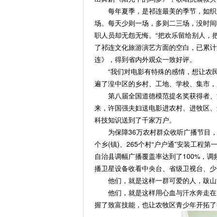
每年夏季，是祁连最美的季节，如织的
场。每天少则一场，多则二三场，没时间
职人员却无怨无悔。“把欢乐留给别人，
了祁连文化旅游演艺方面的空白，已累计演
连》，得到省内外观众一致好评。
“我们对电影有特殊的感情，想让农民群
遍了湟中区的乡村、工地、学校、集市，累
第八届全国道德模范提名奖获得者、海南
来，许国强夫妇送电影进农村、进牧区、
科技知识送到了千家万户。
为保障36万农村群众收听广播节目，
个乡(镇)、265个村“户户通”安装工
自治县调幅广播覆盖率达到了100%，调频
播卫星设备收看中央台、省级卫视台、少
他们，就是这样一群可爱的人，跋山涉
他们，就是这样用心血与汗水奔走在雪
握了致富技能，也让农牧区青少年开拓了