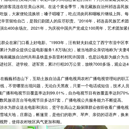
游客流连在壮美山水间。在这个黄金季节，海北藏族自治州祁连县民族艺
吃饭，大家便轮流换班；嗓子唱哑了，吃点消炎药和咽喉片继续上阵。每
把辛苦留给自己，是我们剧团人的应尽职责。”2016年，祁连县民族艺术
出400余场次。2021年，为庆祝中国共产党成立100周年，艺术团加
众在家门口看上好电影。”1993年，汪有财夫妇成立了西宁市湟中区李
计为群众提供公益电影服务1.8万场(次)，被当地群众亲切地称为“夫妻
藏族自治州共和县铁盖乡吾雷村村民许国强，也是以电影为媒介为当地群
进社区、进学校、进军营，累计行程20万公里，放映7000多场，观众达
在巍巍祁连山下，互助土族自治县广播电视局农村广播电视管理站的职工
程第一线，不管哪里出现问题，无论白天黑夜，只要一个电话或短信，技术
广播和电视节目覆盖率达到99.01%，自办电视节目有效覆盖率达到70%
数民族语言台等电视节目多达57套，广播电视公共服务能力不断提高。
水为群众送去电影和演出，坚守在高山之巅保障群众收听收看广播电视
域大地，庄廓边，帐篷里，是他们的歌声、琴声、亲切的话语声，换来
视野，使得农村牧区风气更加和顺。