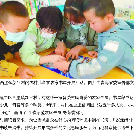
区西堡镇新平村的农村儿童在农家书屋开展活动。图片由青海省委宣传
区西堡镇新平村，有这样一家备受村民喜爱的农家书屋。书屋藏书达100
少儿、科普等多个种类，4年来，村民在这里借阅图书达五千多人次。小小
知识仓”，赢得了“全省示范农家书屋”等荣誉称号。
读者需求。为让雪域群众在舒心的阅读环境中徜徉书海，玛沁新华书店实
书读书购书。持续开展形式多样的文化惠民服务，为当地群众提供送书下乡