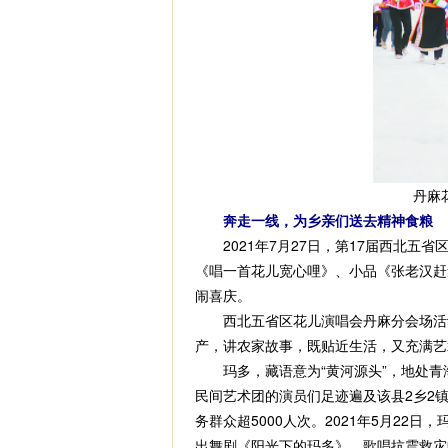
丹麻
奔走一线，为乡亲们送去精神食粮
2021年7月27日，第17届西北五
《唱一首花儿宽心哩》、小品《张老汉赶
闹喜庆。
西北五省区花儿演唱会丹麻分会场活动
产，讲农家故事，既贴近生活，又充满艺
玛多，藏语意为“黄河源头”，地处青海
民间艺术团的演员们足迹遍及该县2乡2镇
务群众超5000人次。2021年5月2
出舞剧《阳光下的玛多》，歌唱抗震救灾