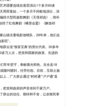
术团要连续在基层演出1个多月60多
天周而复始，一个多月不间歇地演出，演
团编排大型民族歌舞剧《天境祁连》，填补
紧创排了红色舞剧《峨堡会盟》《解放祁
家山镇夫妻电影放映队，29年来，他们走
电影匠”。
众送“致富宝典”的突出代表。30多年
40多万人次，把党和国家的政策、先进的
们常年坚守，奉献着光和热。在全县18
人员就随叫随到，任劳任怨。目前，互助土族
以上，广大群众通过“村村通”“户户通”直
，把党和政府的声音传到千家万户。
了群众的信任、期待和不舍，让农牧民掌