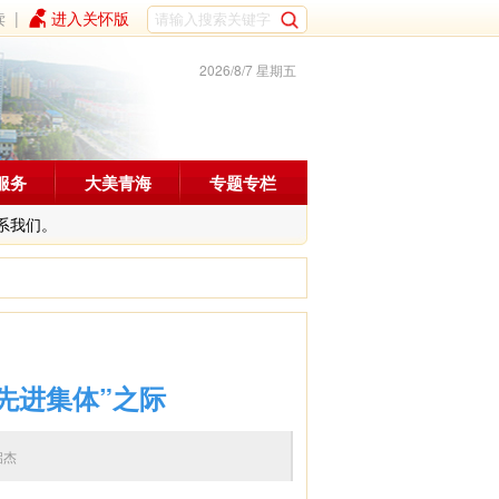
读
|
进入关怀版
2026/8/7 星期五
服务
大美青海
专题专栏
系我们。
先进集体”之际
启杰