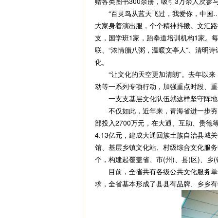
赠各类图书300余册，吸引3万余人次参
“百灵鸟从蓝天飞过，我爱你，中国……
大家身着演出服，个个精神抖擞。文汇路
支，国学班1家，跆拳道培训机构1家。
联、“浓情腊八粥，温暖文亭人”、清明
化。
“让文化的天空更加清朗”。去年以来，
动等一系列专项行动，加强重点时段、重
一支支基层文化队伍就这样坚守阵地、
不仅如此，近年来，青海省进一步夯实
部投入2700万元，在大通、互助、贵
4.13亿元，建成大通回族土族自治县城
馆、基层乡镇文化站、村级综合文化服务中
个，构建起覆盖省、市(州)、县(区)、
目前，全省共有各级公共文化服务单位专
求，全省基本形成了县县有品牌、乡乡有