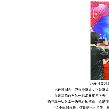
玛多县黄河
风轻拂湖面，花香漫草原，正是草原
在果洛藏族自治州玛多县黄河乡野牛沟
确旦真一边鼓掌一边开心地笑道。这场演
“这个电影好看，还是新出的片子，我