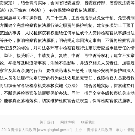
责规定》，结合青海实际，会同省纪委监委、省委宣传部、省委政法委等
法》(以下简称《办法》)，有效保障检察官依法履职。
问题导向和可操作性，共二十三条，主要包括涉及免受干预、免责机制
方面健全完善检察官依法履行法定职责的保护机制。建立多项防止干预干
范围的事务，人民检察院有权拒绝任何单位或个人安排检察官从事超出法
等任务，影响检察官依法履职；明确规定非因法定事由，不得将检察官调
责任追究的标准，对司法各环节中检察官履行法定职责应当承担责任的情
、举证、接受听证、申请复议、复核、申诉、再申诉等权利；建立不实举
论、举报等及时澄清事实，消除不良影响，并追究相关人员责任。加强履
察官及其近亲属的行为，要依法迅速从严惩处；明确公安机关保护司法人
法人员依法履行法定职责的行为依法依规追究责任，保障检察人员获得救
组织全省各级检察机关积极实施《办法》，结合各地实际，探索建立针
，不断完善检察官依法履职保护办法。同时，指导全省各级检察机关主动
》能够真正落地落实，切实维护检察官合法权益，保障检察官依法履职、公
关于我们
|
网站声明
|
联系我们
7-2013
青海省人民政府 [www.qinghai.gov.cn]
主办：
青海省人民政府
承办：
青海