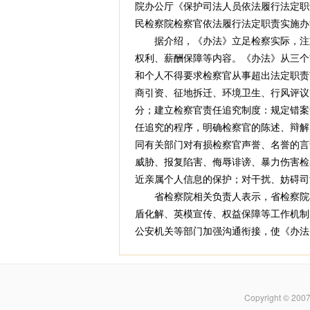
院办公厅《保护司法人员依法履行法定职
民检察院检察官依法履行法定职责实施办
据介绍，《办法》立足检察实际，注重
权利、薪酬保障等内容。《办法》从三个
和个人不得要求检察官从事超出法定职责
商引资、征地拆迁、环境卫生、行风评议
分；建立检察官责任追究制度：规定错案
任追究的程序，明确检察官的陈述、辩解
同有关部门对有损检察官声誉、名誉的言
威胁、报复陷害、侮辱诽谤、暴力伤害检
近亲属个人信息的保护；对干扰、妨碍司
省检察院相关负责人表示，省检察院将
盾化解、英模宣传、权益保障等工作机制
公安机关等部门加强沟通衔接，使《办法
Copyright © 200