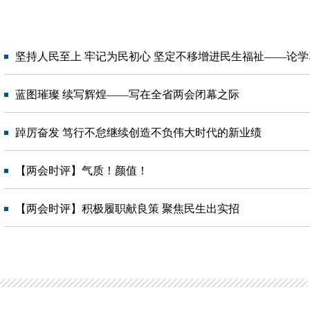
坚持人民至上 牢记为民初心 坚定不移增进民生福祉——论学习
蓝图璀璨 续写辉煌——写在全省两会闭幕之际
踔厉奋发 笃行不怠继续创造不负伟大时代的新业绩
【两会时评】气质！颜值！
【两会时评】积极履职献良策 聚焦民生出实招