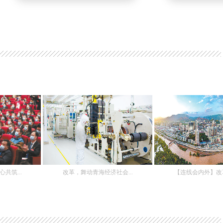
.
改革，舞动青海经济社会...
【连线会内外】改革，发..