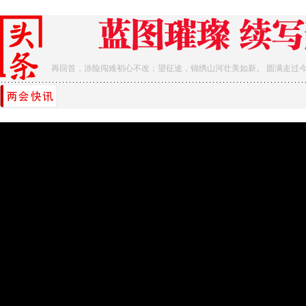
再回首，涉险闯难初心不改；望征途，锦绣山河壮美如新。 圆满走过今