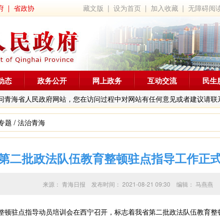
府
|
省政协
藏文版
|
设为首页
|
加入收藏
|
无障碍阅
动态
政务公开
网上政务
互动交流
民生
问青海省人民政府网站，您在访问过程中对网站有任何意见或者建议请联
专题
/
法治青海
第二批政法队伍教育整顿驻点指导工作正
来源：
青海日报
发布时间：
2021-08-21 09:30
编辑：
马燕燕
整顿驻点指导动员培训会在西宁召开，标志着我省第二批政法队伍教育整