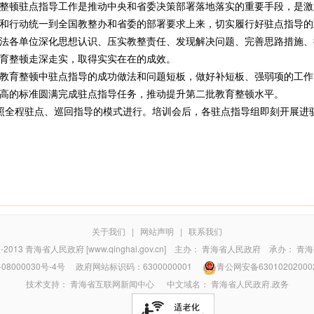
顿驻点指导工作是推动中央和省委决策部署落地落实的重要手段，是激
和行动统一到全国教整办和省委的部署要求上来，切实履行好驻点指导的政
法各单位深化思想认识、压实教整责任、发现解决问题、完善思路措施、
育整顿走深走实，取得实实在在的成效。
育整顿中驻点指导的成功做法和问题短板，做好补短板、强弱项的工作
高的标准圆满完成驻点指导任务，推动提升第二批教育整顿水平。
程驻点、巡回指导的模式进行。培训会后，各驻点指导组即刻开展进驻。
关于我们
|
网站声明
|
联系我们
7-2013
青海省人民政府 [www.qinghai.gov.cn]
主办：
青海省人民政府
承办：
青海
08000030号-4号
政府网站标识码：6300000001
青公网安备63010202000
技术支持：
青海省互联网新闻中心
中文域名：
青海省人民政府.政务