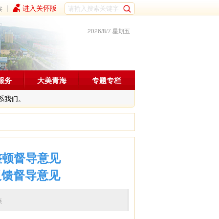
读
|
进入关怀版
2026/8/7 星期五
服务
大美青海
专题专栏
系我们。
整顿督导意见
反馈督导意见
燕