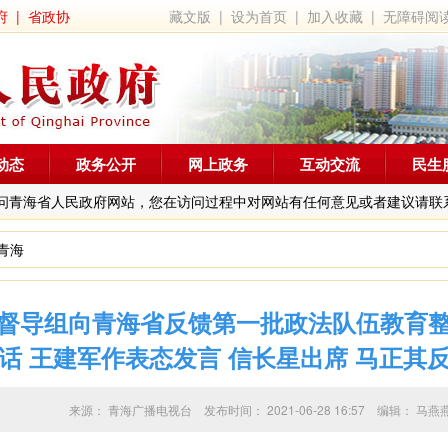
府
|
省政协
藏文版
|
设为首页
|
加入收藏
|
无障碍阅
动态
政务公开
网上政务
互动交流
民生
问青海省人民政府网站，您在访问过程中对网站有任何意见或者建议请联
青海
督导组向青海省反馈第一批政法队伍教育
话 王建军作表态发言 信长星出席 马正其
来源：
青海广播电视台
发布时间：
2021-06-28 16:57
编辑：
马燕