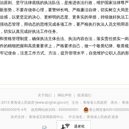
治原则、坚守法律底线的执法队伍，是推进依法行政，维护国家法律尊严
形势，不要存侥幸心理，要警钟长鸣、严格廉洁自律，切实树立大局意
迫感，以更坚定的决心、更鲜明的态度、更务实的举措，持续做好执法工
动态管理，用动态的思维完成各项工作，要严格执行执法人员文明用语
，切实认真完成好执法工作任务。
资格管理制度，确保执法主体合法、执法内容合法，落实责任抓实一岗
作的精细把握和高质量要求上，严格要求自己，做一个敬畏纪律、敬畏规
时刻牢记使命，注意工作方式、方法，提升管理水平，自觉维护公职人员的
关于我们
|
网站声明
|
联系我们
7-2013
青海省人民政府 [www.qinghai.gov.cn]
主办：
青海省人民政府
承办：
青海
08000030号-4号
政府网站标识码：6300000001
青公网安备63010202000
技术支持：
青海省互联网新闻中心
中文域名：
青海省人民政府.政务