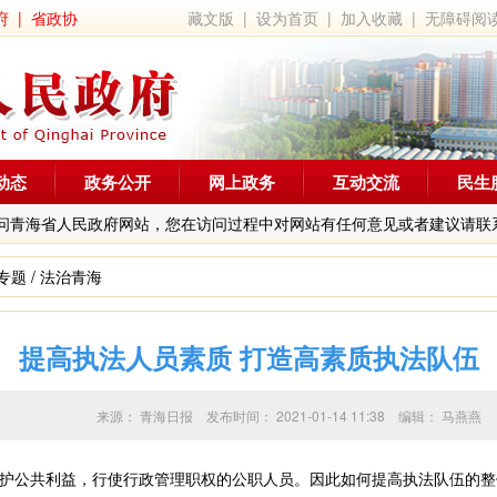
府
|
省政协
藏文版
|
设为首页
|
加入收藏
|
无障碍阅
动态
政务公开
网上政务
互动交流
民生
问青海省人民政府网站，您在访问过程中对网站有任何意见或者建议请联
专题
/
法治青海
提高执法人员素质 打造高素质执法队伍
来源：
青海日报
发布时间：
2021-01-14 11:38
编辑：
马燕燕
公共利益，行使行政管理职权的公职人员。因此如何提高执法队伍的整