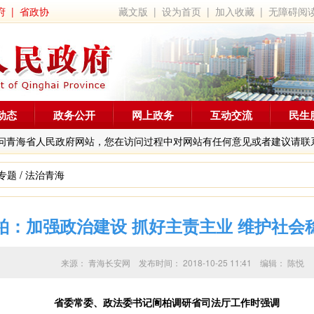
府
|
省政协
藏文版
|
设为首页
|
加入收藏
|
无障碍阅
动态
政务公开
网上政务
互动交流
民生
问青海省人民政府网站，您在访问过程中对网站有任何意见或者建议请联
专题
/
法治青海
柏：加强政治建设 抓好主责主业 维护社会
来源：
青海长安网
发布时间：
2018-10-25 11:41
编辑：
陈悦
省委常委、政法委书记訚柏调研省司法厅工作时强调