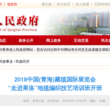
府
|
省政协
藏文版
|
设为首页
|
加入收藏
|
无障碍阅
动态
政务公开
网上政务
互动交流
民生
问青海省人民政府网站，您在访问过程中对网站有任何意见或者建议请联
民族事业
/
民族经济
2018中国(青海)藏毯国际展览会
“走进果洛”地毯编织技艺培训班开班
来源：
青海日报
发布时间：
2018-06-14 09:50
编辑：
许娜