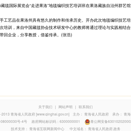
海)藏毯国际展览会“走进果洛”地毯编织技艺培训班在果洛藏族自治州群艺
工艺品在果洛州具有悠久的制作和传承历史。开办此次地毯编织技艺培
次培训，来自中国藏毯协会技术研发中心的教师将通过理论与实践相结合
带回企业，分享教授，借鉴传承。(张浩)
关于我们
|
网站声明
|
联系我们
7-2013
青海省人民政府 [www.qinghai.gov.cn]
主办：
青海省人民政府
承办：
青海
08000030号-4号
政府网站标识码：6300000001
青公网安备63010202000
技术支持：
青海省互联网新闻中心
中文域名：
青海省人民政府.政务