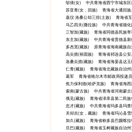
邬倩(女) 中共青海省西宁市城东区
苏亚青(女，回族) 青海省大通回族
嘉仪·洛桑公却三排(土族) 青海省
马乙四夫(撒拉族) 中共青海省循化
三智加(藏族) 青海省同德县民族寄
东主加(藏族) 中共青海省贵德县新
多杰宽(藏族) 原青海省海南藏族自
高尖措(裕固族) 青海省祁连县公安
洛桑尖措(藏族) 青海省海晏县达玉
仁青(藏族) 青海省海北藏族自治州
葛军 青海省格尔木市邮政局投递
焦力保利德(哈萨克族) 青海省海西
索南(蒙古族) 中共青海省河南蒙古
俄见(藏族) 青海省泽库县第二民族
忠才(藏族) 中共青海省玛多县玛查
关却吉(女，藏族) 青海省玛沁县雪
加久(藏族) 青海省称多县巴颜喀拉
旦巴(藏族) 青海省玉树藏族自治州