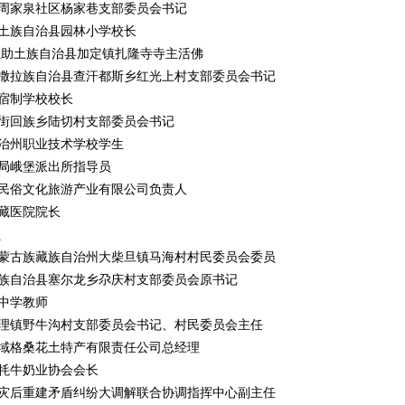
周家泉社区杨家巷支部委员会书记
土族自治县园林小学校长
互助土族自治县加定镇扎隆寺寺主活佛
撒拉族自治县查汗都斯乡红光上村支部委员会书记
宿制学校校长
街回族乡陆切村支部委员会书记
治州职业技术学校学生
局峨堡派出所指导员
民俗文化旅游产业有限公司负责人
藏医院院长
员
蒙古族藏族自治州大柴旦镇马海村村民委员会委员
族自治县塞尔龙乡尕庆村支部委员会原书记
中学教师
理镇野牛沟村支部委员会书记、村民委员会主任
域格桑花土特产有限责任公司总经理
牦牛奶业协会会长
灾后重建矛盾纠纷大调解联合协调指挥中心副主任