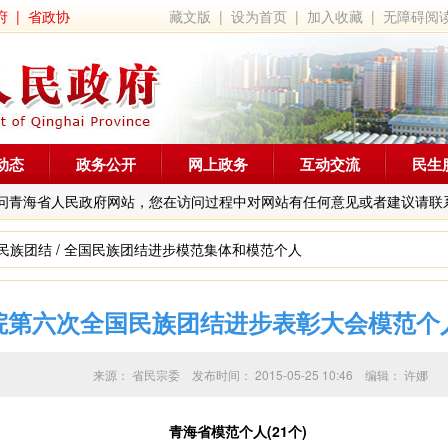
府
|
省政协
藏文版
|
设为首页
|
加入收藏
|
无障碍阅
动态
政务公开
网上政务
互动交流
民生
问青海省人民政府网站，您在访问过程中对网站有任何意见或者建议请联
民族团结
/
全国民族团结进步模范集体和模范个人
院第六次全国民族团结进步表彰大会模范个
来源：
省民宗委
发布时间：
2015-05-25 10:46
编辑：
许娜
青海省模范个人(21个)