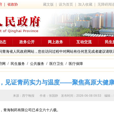
府
|
省政协
藏文版
|
设为首页
|
加入收藏
|
无障碍阅
动态
政务公开
网上政务
互动交流
民生
问青海省人民政府网站，您在访问过程中对网站有任何意见或者建议请联
府网
/
民生服务
/
公共服务
/
医疗卫生
/
医疗保障
亿元，见证青药实力与温度——聚焦高原大健
来源：西宁晚报 作者：
张国静
发布时间：2026-06-08 09:53 
青海制药有限公司已卓立六十八载。