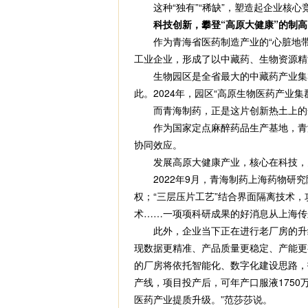
这种“独有”“稀缺”，塑造起企业核心
科技创新，攀登“高原大健康”的制高
作为青海省医药制造产业的“心脏地带”
工业企业，形成了以中藏药、生物资源精
生物园区是全省最大的中藏药产业集群，
此。2024年，园区“高原生物医药产业
而青海制药，正是这片创新热土上的一
作为国家定点麻醉药品生产基地，青海制
协同效应。
发展高原大健康产业，核心在科技，
2022年9月，青海制药上海药物研究
权；“三层压片工艺”结合界面隔离技术
术……一项项科研成果的好消息从上海传
此外，企业当下正在进行老厂房的升级
现数据更精准、产品质量更稳定、产能更
的厂房将依托智能化、数字化建设思路，
产线，项目投产后，可年产口服液175
医药产业提质升级。”范莎莎说。