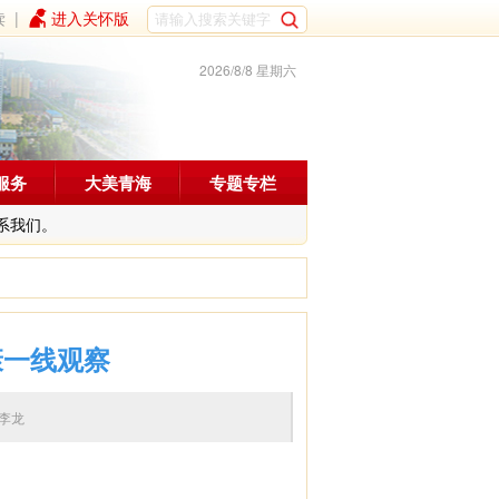
读
|
进入关怀版
2026/8/8 星期六
服务
大美青海
专题专栏
系我们。
康一线观察
编辑：李龙