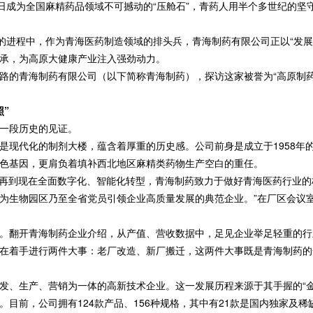
成为全国麻精药品领域不可撼动的“压舱石”，青药人用半个多世纪的坚守
进程中，作为青海医药制造领域的排头兵，青海制药有限公司正以“发展青
承，为高原大健康产业注入强劲动力。
的青海制药有限公司（以下简称青海制药），探访这家被誉为“高原制药
”
一段历史的见证。
代化的制剂大楼，蕴含着厚重的历史感。公司前身是成立于1958年的
色基因，更肩负着填补西北地区麻精类药物生产空白的重任。
型，再到现在全面数字化、智能化转型，青海制药致力于做好青海医药行业
为生物园区乃至全省党员引领企业高质量发展的典范企业。”在厂区会议
开青海制药企业介绍，从产值、营收数据中，足见企业举足轻重的行业地位
正在着手进行两件大事：老厂改造、新厂搬迁，这两件大事既是青海制药
、生产、营销为一体的高新技术企业。这一发展历程来源于其手握的“金
目前，公司拥有124款产品、156种规格，其中有21款是国内独家及稀