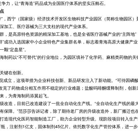
竞争力，让“青海造”药品成为全国医疗体系的坚实压舱石。
点
，西宁（国家级）经济技术开发区生物科技产业园区（简称生物园区）聚集
深加工、医疗器械为三大支柱的现代产业体系。
是高原特色资源的精深加工基地，也是全省医疗器械产业的“主阵地”，
集群”成功入选国家中小企业特色产业集群名单，标志着青海高原大健康产业已
颗“定盘星”。
药以“不可替代”的行业地位，为园区填补了化学药、麻精类药物的关键
关键在创新。
院成立，这项举措为企业科技创新、新品研发注入了新动能。“可待因磷酸
，攻克了药物成分相互作用不稳定的行业难题；盐酸吗啡酮缓释制剂，创新
来，为青海制药添翼起飞。
改造，目前已改造建设了一批全自动化生产线。“全自动化生产线的最大
有保障。”范莎莎告诉记者，除了期待老厂房的升级改造外，新厂搬迁也在
打造现代化医药智能制造工厂，助力企业转型升级。现阶段项目转入生产
0万瓶，注射剂1亿支，固体制剂45亿片。依托数字化生产管控体系，进一