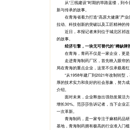
从“三线建设”时期的筚路蓝缕，到今日
新与传承的故事。
在青海省着力打造“高原大健康”产业的
拉动、科技创新的突破以及工匠精神的传
近日，本报记者来到位于城北区祁连路
的故事。
经济引擎，一块无可替代的“稀缺牌照
在青海，青药不仅是一家企业，更是
走进青海制药厂区，首先映入眼帘的是现
局在青海的重点企业，这里不仅承载着红
“从1958年建厂到2021年改制转
厚的技术实力和良好的社会形象，努力成
介绍。
面对未来，企业释放出强劲发展活力。翻
增长30%。范莎莎告诉记者，当下企业
一次革新。
青海制药，是一家专注于麻精药品研发
基地，青海制药拥有极高的行业准入门槛。