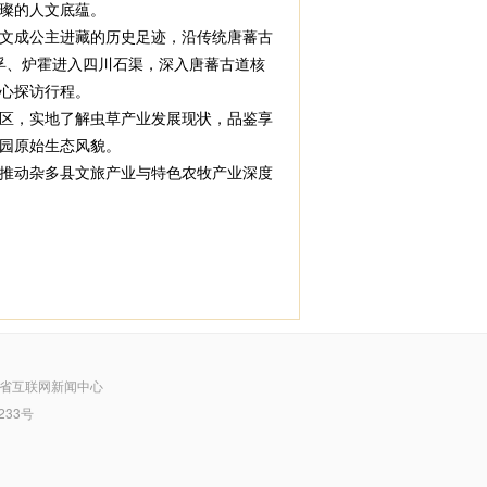
璨的人文底蕴。
文成公主进藏的历史足迹，沿传统唐蕃古
孚、炉霍进入四川石渠，深入唐蕃古道核
心探访行程。
区，实地了解虫草产业发展现状，品鉴享
园原始生态风貌。
推动杂多县文旅产业与特色农牧产业深度
省互联网新闻中心
233号