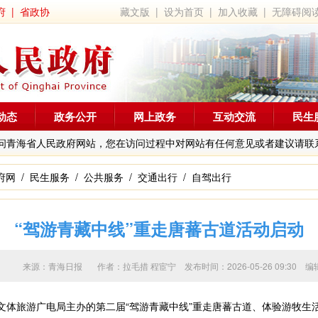
府
|
省政协
藏文版
|
设为首页
|
加入收藏
|
无障碍阅
动态
政务公开
网上政务
互动交流
民生
问青海省人民政府网站，您在访问过程中对网站有任何意见或者建议请联
府网
/
民生服务
/
公共服务
/
交通出行
/
自驾出行
“驾游青藏中线”重走唐蕃古道活动启动
来源：青海日报 作者：
拉毛措 程宦宁
发布时间：2026-05-26 09:3
体旅游广电局主办的第二届“驾游青藏中线”重走唐蕃古道、体验游牧生