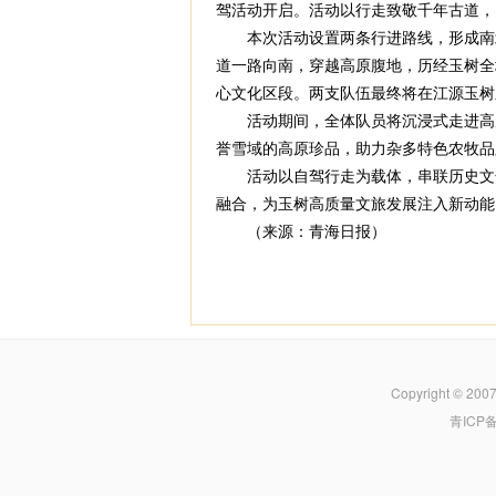
驾活动开启。活动以行走致敬千年古道，
本次活动设置两条行进路线，形成南北
道一路向南，穿越高原腹地，历经玉树全
心文化区段。两支队伍最终将在江源玉树
活动期间，全体队员将沉浸式走进高原
誉雪域的高原珍品，助力杂多特色农牧品
活动以自驾行走为载体，串联历史文化
融合，为玉树高质量文旅发展注入新动能
（来源：青海日报）
Copyright © 200
青ICP备