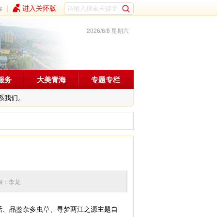
读
|
进入关怀版
2026/8/8 星期六
服务
大美青海
专题专栏
系我们。
0 编辑：李龙
活、品鉴杂多虫草、寻梦两江之源主题自