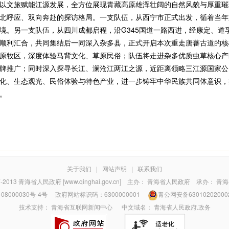
以文旅赋能江源发展，全方位展现青藏高原雄浑壮阔的自然风貌与厚重璀
呼应、双向奔赴的探访格局。一支队伍，从西宁市正式出发，循着当年
境。另一支队伍，从四川成都启程，沿G345国道一路西进，经康定、道
顺利汇合，共同集结后一同深入杂多县，正式开启本次重走唐蕃古道的核
牧区，深度体验马背文化、草原民俗；队伍将走进杂多优质虫草核心产
牌推广；同时深入探寻长江、澜沧江两江之源，近距离领略三江源国家公
、生态观光、民俗体验与特色产业，进一步铸牢中华民族共同体意识，
。
关于我们
|
网站声明
|
联系我们
7-2013
青海省人民政府 [www.qinghai.gov.cn]
主办：
青海省人民政府
承办：
青海
08000030号-4号
政府网站标识码：6300000001
青公网安备63010202000
技术支持：
青海省互联网新闻中心
中文域名：
青海省人民政府.政务