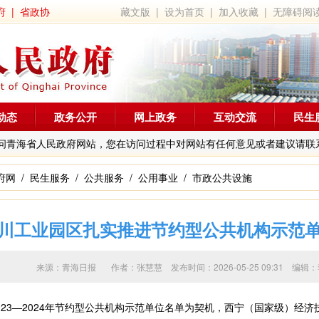
府
|
省政协
藏文版
|
设为首页
|
加入收藏
|
无障碍阅
动态
政务公开
网上政务
互动交流
民生
问青海省人民政府网站，您在访问过程中对网站有任何意见或者建议请联
府网
/
民生服务
/
公共服务
/
公用事业
/
市政公共设施
川工业园区扎实推进节约型公共机构示范
来源：青海日报 作者：
张慧慧
发布时间：2026-05-25 09:31 
3—2024年节约型公共机构示范单位名单为契机，西宁（国家级）经济