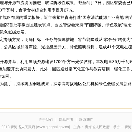
理与开源节流协同推进，取得阶段性成果。截至5月17日，园区管委会已建
00千瓦时，食堂食材综合利用率提升27%。
战略布局的重要板块，近年来紧抓青海打造“国家清洁能源产业高地”机遇
入选国家首批零碳园区建设试点。园区管委会秉持“节能降碳、绿色发展”理
绿色低碳发展。
项方案，明确目标、任务与保障措施，将节能降碳从“软任务”转化为“
，公共区域加装声控、光控感应开关，降低照明能耗，建成41个充电桩
并举。利用屋顶资源建设1700平方米光伏设施，年发电量35万千瓦时，
绿色能源开发协同发力。此外，园区通过常态化宣传与教育培训，强化工作
作氛围。
抓手，持续巩固创建成果，探索高海拔地区公共机构绿色低碳发展新路径
关于我们
|
网站声明
|
联系我们
7-2013
青海省人民政府 [www.qinghai.gov.cn]
主办：
青海省人民政府
承办：
青海