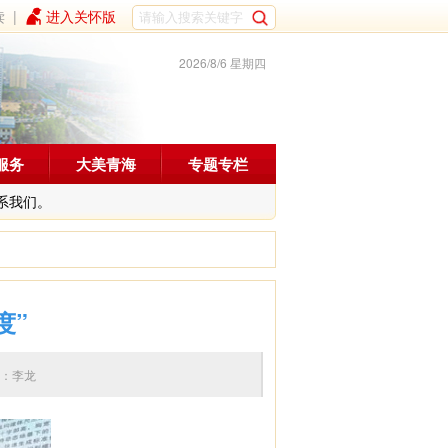
读
|
进入关怀版
2026/8/6 星期四
服务
大美青海
专题专栏
系我们。
度”
6 编辑：李龙