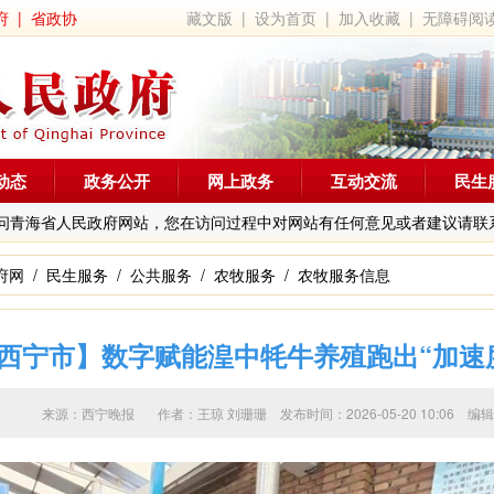
府
|
省政协
藏文版
|
设为首页
|
加入收藏
|
无障碍阅
动态
政务公开
网上政务
互动交流
民生
问青海省人民政府网站，您在访问过程中对网站有任何意见或者建议请联
府网
/
民生服务
/
公共服务
/
农牧服务
/
农牧服务信息
西宁市】数字赋能湟中牦牛养殖跑出“加速
来源：西宁晚报 作者：
王琼 刘珊珊
发布时间：2026-05-20 10:0