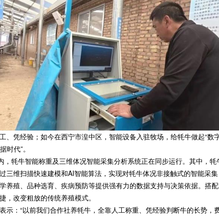
、凭经验；如今在西宁市湟中区，智能设备入驻牧场，给牦牛做起“数字
据时代”。
内，牦牛智能称重及三维体况智能采集分析系统正在同步运行。其中，牦
过三维扫描快速建模和AI智能算法，实现对牦牛体况非接触式的智能采
学养殖、品种选育、疾病预防等提供强有力的数据支持与决策依据。搭配
捷，改变粗放的传统养殖模式。
示：“以前我们合作社养牦牛，全靠人工称重、凭经验判断牛的长势，费