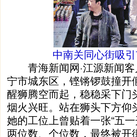
中南关同心街吸引
青海新闻网·江源新闻客户端
宁市城东区，铿锵锣鼓撞开
醒狮腾空而起，稳稳采下门
烟火兴旺。站在狮头下方仰
她的工位上曾贴着一张“五一
两位数、个位数，最终被开