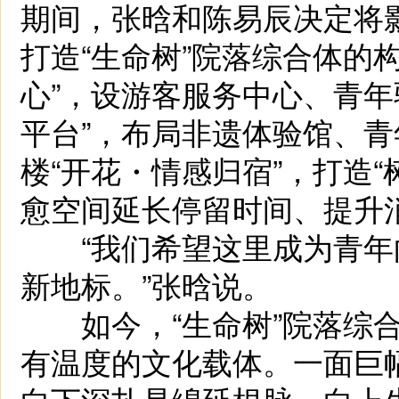
期间，张晗和陈易辰决定将影
打造“生命树”院落综合体的
心”，设游客服务中心、青年
平台”，布局非遗体验馆、
楼“开花・情感归宿”，打造
愈空间延长停留时间、提升
“我们希望这里成为青年
新地标。”张晗说。
如今，“生命树”院落综合
有温度的文化载体。一面巨幅