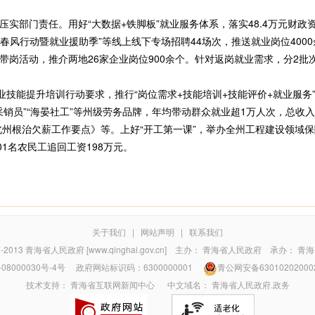
部门责任。用好“大数据+铁脚板”就业服务体系，落实48.4万元财政资
“春风行动暨就业援助季”等线上线下专场招聘44场次，推送就业岗位4000
岗活动，推介两地26家企业岗位900余个。针对返岗就业需求，分2批
。
技能提升培训行动要求，推行“岗位需求+技能培训+技能评价+就业服务
菇采销员”“海晏社工”等州级劳务品牌，年均带动群众就业超1万人次，总收入
海北州根治欠薪工作要点》等。上好“开工第一课”，举办全州工程建设领域
1名农民工追回工资198万元。
关于我们
|
网站声明
|
联系我们
7-2013
青海省人民政府 [www.qinghai.gov.cn]
主办：
青海省人民政府
承办：
青海
08000030号-4号
政府网站标识码：6300000001
青公网安备63010202000
技术支持：
青海省互联网新闻中心
中文域名：
青海省人民政府.政务