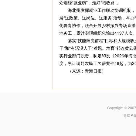
众端稳“就业碗”，走好“增收路”。
海北州发挥就业工作联动协调机制，压实
展“送政策、送岗位、送服务”活动，举办
化鲁青协作，联合开展乡村振兴专场直播带
地务工，累计实现组织化输出4197人次
落实“技能照亮前程”目标和大规模职业
干”和“有活没人干”难题。培育“祁连黄
实行业部门职责，制定印发《2026年
度，累计调处农民工欠薪案件48起，为20
（来源：青海日报）
Copyright © 200
青ICP备