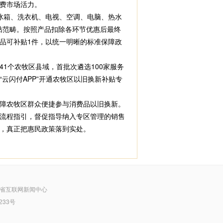
费市场活力。
冰箱、洗衣机、电视、空调、电脑、热水
补贴范畴。按照产品扣除各环节优惠后最终
产品可补贴1件，以统一明晰的标准保障政
个农牧区县域，首批次遴选100家服务
云闪付APP”开通农牧区以旧换新补贴专
障农牧区群众便捷参与消费品以旧换新。
流程指引，督促指导纳入专区管理的销售
，真正把惠民政策落到实处。
省互联网新闻中心
233号