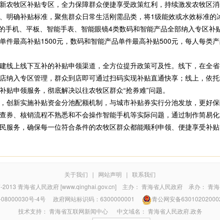
新农牧区补贴专区，全力保障群众便捷享受政策红利，持续激发农牧区消
明确补贴标准，聚焦群众日常生活刚需品类，将1级能效或水效标准的
0元的手机、平板、智能手表、智能眼镜4类数码和智能产品全部纳入专区
单件最高补贴1500元，数码和智能产品单件最高补贴500元，每人每类
上线下互补的补贴申领渠道，全方位提升政策可及性。线下，在全省41
店纳入专区管理，群众到店即可通过扫码实现补贴直通快享；线上，依托“
补贴申领服务，彻底解决以往农牧区群众“抢券难”问题。
创新实施补贴资金分池配额机制，与城市补贴券实行分池发放，更好保
查券、核销流程不熟悉和不会操作智能手机等实际问题，通过制作简易化
民服务，确保每一位符合条件的农牧区群众都能顺利申领、便捷享受补贴
关于我们
|
网站声明
|
联系我们
7-2013
青海省人民政府 [www.qinghai.gov.cn]
主办：
青海省人民政府
承办：
青海
08000030号-4号
政府网站标识码：6300000001
青公网安备63010202000
技术支持：
青海省互联网新闻中心
中文域名：
青海省人民政府.政务