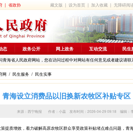
府
|
省政协
藏文版
|
设为首页
|
加入收藏
|
无障碍阅
动态
政务公开
网上政务
互动交流
民生
问青海省人民政府网站，您在访问过程中对网站有任何意见或者建议请联
府网
/
民生服务
/
民生实事
青海设立消费品以旧换新农牧区补贴专区
来源：西宁晚报 作者：
小蕊
发布时间：2026-04-29 09:18 
政策提质增效，着力破解高原农牧区群众享受政策补贴堵点难点问题，青