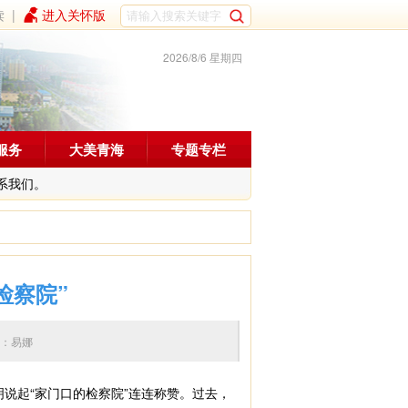
读
|
进入关怀版
2026/8/6 星期四
服务
大美青海
专题专栏
系我们。
检察院”
0 编辑：易娜
说起“家门口的检察院”连连称赞。过去，