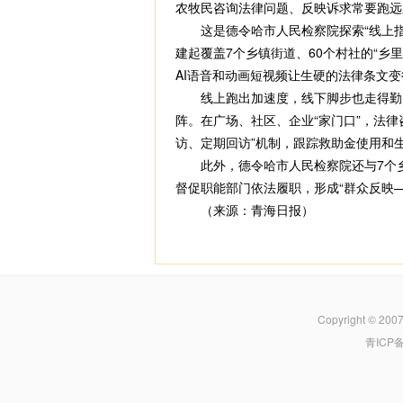
农牧民咨询法律问题、反映诉求常要跑远
这是德令哈市人民检察院探索“线上指尖
建起覆盖7个乡镇街道、60个村社的“乡
AI语音和动画短视频让生硬的法律条文
线上跑出加速度，线下脚步也走得勤。
阵。在广场、社区、企业“家门口”，法
访、定期回访”机制，跟踪救助金使用和
此外，德令哈市人民检察院还与7个乡
督促职能部门依法履职，形成“群众反映
（来源：青海日报）
Copyright © 200
青ICP备