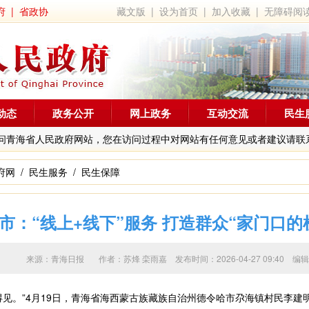
府
|
省政协
藏文版
|
设为首页
|
加入收藏
|
无障碍阅
动态
政务公开
网上政务
互动交流
民生
问青海省人民政府网站，您在访问过程中对网站有任何意见或者建议请联
府网
/
民生服务
/
民生保障
市：“线上+线下”服务 打造群众“家门口的
来源：青海日报 作者：
苏烽 栾雨嘉
发布时间：2026-04-27 09:4
。”4月19日，青海省海西蒙古族藏族自治州德令哈市尕海镇村民李建明