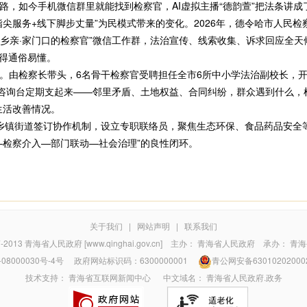
路，如今手机微信群里就能找到检察官，AI虚拟主播“德韵萱”把法条讲成
服务+线下脚步丈量”为民模式带来的变化。2026年，德令哈市人民检
里乡亲·家门口的检察官”微信工作群，法治宣传、线索收集、诉求回应全天
变得通俗易懂。
由检察长带头，6名骨干检察官受聘担任全市6所中小学法治副校长，开
律咨询台定期支起来——邻里矛盾、土地权益、合同纠纷，群众遇到什么，
生活改善情况。
镇街道签订协作机制，设立专职联络员，聚焦生态环保、食品药品安全
—检察介入—部门联动—社会治理”的良性闭环。
关于我们
|
网站声明
|
联系我们
7-2013
青海省人民政府 [www.qinghai.gov.cn]
主办：
青海省人民政府
承办：
青海
08000030号-4号
政府网站标识码：6300000001
青公网安备63010202000
技术支持：
青海省互联网新闻中心
中文域名：
青海省人民政府.政务