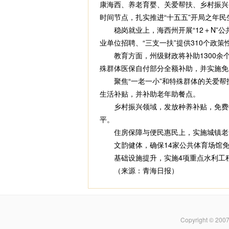
康海西、养老育婴、关爱帮扶、乡村振兴
时间节点，扎实推进“十五五”开局之年民
稳岗就业上，海西州开展“12＋N”公共
业单位招聘、“三支一扶”提供310个政策
教育方面，州级财政将补助1300余个
殊群体医保自付部分全额补助，并实施免
聚焦“一老一小”和特殊群体的关爱帮扶，
生活补贴，并补助老年助餐点。
乡村振兴领域，发放种养补贴，免费提供
平。
住房保障与便民惠民上，实施城镇老旧小
文韵健体，确保14家公共体育场馆免费
基础设施提升，实施4项重点水利工程，
（来源：青海日报）
Copyright © 200