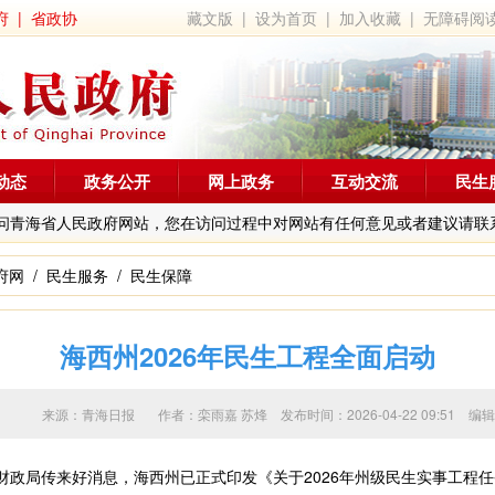
府
|
省政协
藏文版
|
设为首页
|
加入收藏
|
无障碍阅
动态
政务公开
网上政务
互动交流
民生
问青海省人民政府网站，您在访问过程中对网站有任何意见或者建议请联
府网
/
民生服务
/
民生保障
海西州2026年民生工程全面启动
来源：青海日报 作者：
栾雨嘉 苏烽
发布时间：2026-04-22 09:5
政局传来好消息，海西州已正式印发《关于2026年州级民生实事工程