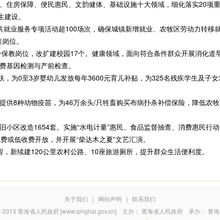
、住房保障、便民惠民、文韵健体、基础设施十大领域，细化落实20项
生建设。
就业服务专项活动超100场次，确保城镇新增就业、农牧区劳动力转移就
性岗位。
保教岗位，改扩建校园17个。健康领域，面向符合条件群众开展消化道
费基因检测与产前检查。
为0至3岁婴幼儿发放每年3600元育儿补贴，为325名残疾学生及子女
8种动物疫苗，为46万余头/只牲畜购买布病扑杀补偿保险，降低农牧
区改造1654套。实施“水电计量”惠民、食品监督抽查、消费惠民行动
或低收费开放，并开展“柴达木之夏”文艺汇演。
新续建120公里农村公路、10座旅游厕所，提升群众生活便利度。
关于我们
|
网站声明
|
联系我们
7-2013
青海省人民政府 [www.qinghai.gov.cn]
主办：
青海省人民政府
承办：
青海