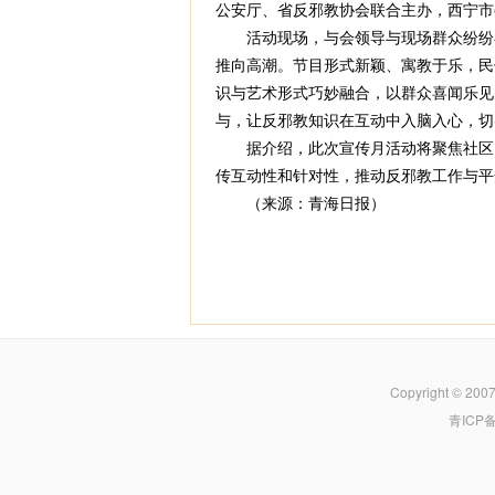
公安厅、省反邪教协会联合主办，西宁市
活动现场，与会领导与现场群众纷纷在
推向高潮。节目形式新颖、寓教于乐，民
识与艺术形式巧妙融合，以群众喜闻乐见
与，让反邪教知识在互动中入脑入心，切
据介绍，此次宣传月活动将聚焦社区、
传互动性和针对性，推动反邪教工作与平
（来源：青海日报）
Copyright © 200
青ICP备