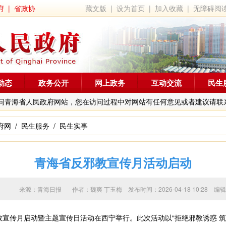
府
|
省政协
藏文版
|
设为首页
|
加入收藏
|
无障碍阅
动态
政务公开
网上政务
互动交流
民生
问青海省人民政府网站，您在访问过程中对网站有任何意见或者建议请联
府网
/
民生服务
/
民生实事
青海省反邪教宣传月活动启动
来源：青海日报 作者：
魏爽 丁玉梅
发布时间：2026-04-18 10:2
邪教宣传月启动暨主题宣传日活动在西宁举行。此次活动以“拒绝邪教诱惑 