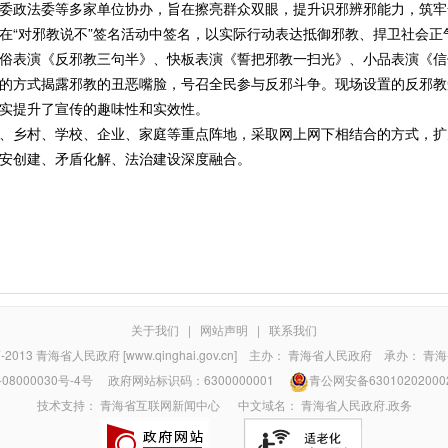
委政法委等多家单位协办，旨在擦亮群众双眼，提升识邪辨邪能力，筑牢
“对邪教说不”签名活动中签名，以实际行动表达抵御邪教、捍卫社会正
俗表演《反邪教三句半》、快板表演《誓把邪教一扫光》、小品表演《信
的方式揭露邪教的丑恶嘴脸，号召全民参与反邪斗争。现场设置的反邪教
实提升了宣传的趣味性和实效性。
乡村、学校、企业、家庭等重点阵地，采取网上网下相结合的方式，扩
安创建、矛盾化解、法治建设深度融合。
关于我们
|
网站声明
|
联系我们
7-2013
青海省人民政府 [www.qinghai.gov.cn]
主办：
青海省人民政府
承办：
青海
08000030号-4号
政府网站标识码：6300000001
青公网安备63010202000
技术支持：
青海省互联网新闻中心
中文域名：
青海省人民政府.政务