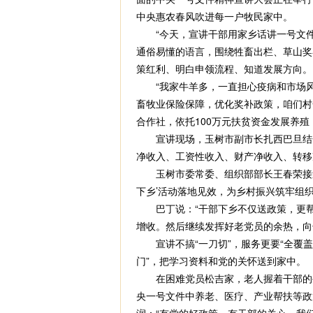
中央惠农春风吹进每一户牧民家中。
“今天，宣讲干部用家乡话讲一号文件
通俗易懂的语言，围绕牲畜出栏、草山奖
策红利、明白申领流程、知道发展方向。
“我家牛羊多，一直担心疫病和市场风险
畜牧业保险保障，优化奖补政策，咱们村
合作社，依托100万元扶贫资金发展养殖
宣讲现场，玉树市副市长扎西巴旦结合
净收入、工资性收入、财产净收入、转移
玉树市委常委、组织部部长王春荣接过
下乡’活动落地见效，为乡村振兴筑牢组织
巴丁说：“干部下乡不仅送政策，更帮
增收。然后继续发挥好老党员的余热，向
宣讲不搞“一刀切”，服务更要“全覆盖
门”，把学习资料和党的关怀送到家中。
在困难党员松吉家，老人握着干部的手
央一号文件中养老、医疗、产业帮扶等政