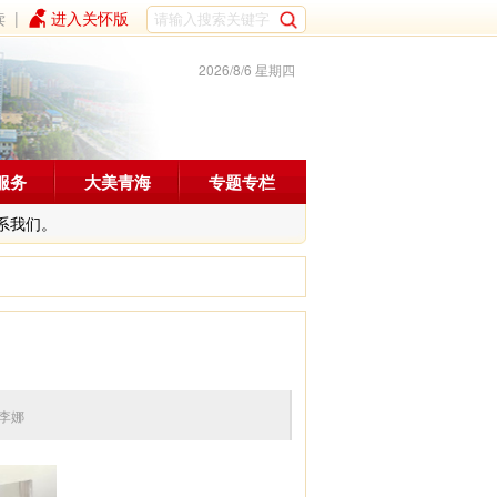
读
|
进入关怀版
2026/8/6 星期四
服务
大美青海
专题专栏
系我们。
编辑：李娜