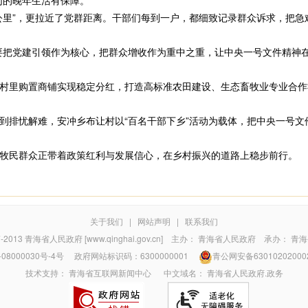
们的晚年生活有保障。”
里”，更拉近了党群距离。干部们每到一户，都细致记录群众诉求，把急
把党建引领作为核心，把群众增收作为重中之重，让中央一号文件精神在
里购置商铺实现稳定分红，打造高标准农田建设、生态畜牧业专业合作
排忧解难，安冲乡布让村以“百名干部下乡”活动为载体，把中央一号文
民群众正带着政策红利与发展信心，在乡村振兴的道路上稳步前行。
关于我们
|
网站声明
|
联系我们
7-2013
青海省人民政府 [www.qinghai.gov.cn]
主办：
青海省人民政府
承办：
青海
08000030号-4号
政府网站标识码：6300000001
青公网安备63010202000
技术支持：
青海省互联网新闻中心
中文域名：
青海省人民政府.政务