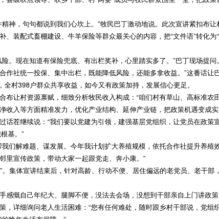
精神，句句都说到我们心坎上。”牧民巴丁激动地说。此次宣讲紧扣布让
补、装配式畜棚建设、牛羊保险等群众最关心的内容，把“文件语”转化为
。现在知道有保险兜底、有出栏奖补，心里踏实多了。”巴丁现场提问。
合作社统一投保、集中出栏，既能降低风险，还能多拿收益。”这番话让
，全村398户群众共享收益，如今又有政策加持，发展信心更足。
布让村资源禀赋，细致分析牧民收入构成：“咱们村有草山、高标准农田
净收入等方面精准发力，优化产业结构、延伸产业链，把政策机遇变成实
话茬继续说：“我们要以党建为引领，建强基层党组织，让党员在政策宣
根基。”
我们解难题、谋发展。今年我计划扩大养殖规模，依托合作社提升养殖效
邻里宣传政策，带动大家一起跟党走、奔小康。”
”。集体宣讲结束后，针对高龄、行动不便、居住偏远的老党员、老干部
感慨自己年纪大、腿脚不便，没法去会场，没想到干部亲自上门讲政策
策，详细询问老人生活困难：“您有任何难处，随时跟乡村干部说，党组织