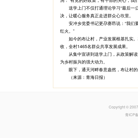
润：“有党的好政策，有干部的关心，我
送学上门不仅打通理论学习“最后一公
决，让暖心服务真正走进群众心坎里。
安冲乡党委书记更尕赛昂说：“我们要
红火。”
如今的布让村，产业发展根基扎实。村
收，全村1465名群众共享发展成果。
从集中宣讲到送学上门，从政策解读到
为乡村振兴的强大动力。
眼下，通天河畔春意盎然，布让村的牧
（来源：青海日报）
Copyright © 200
青ICP备