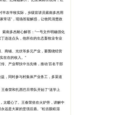
村半农半牧实际，乡级宣讲员索南多杰用
“家常话”，现场答疑解惑，让牧民清楚政
索南多杰耐心解答：“一号文件明确强化
巴丁连连点头，他所在的生态畜牧业专业
、商铺、光伏等多元产业，要围绕经营
实在在的收入。”
传、产业帮扶中当先锋，推动‘百名干部
益，同时参与村集体产业务工，多渠道
，王春荣和扎西巴旦带队开始了“送学上
，太暖心了。王春荣坐在火炉旁，讲解中
永远是大家的坚强后盾。”松吉眼眶湿