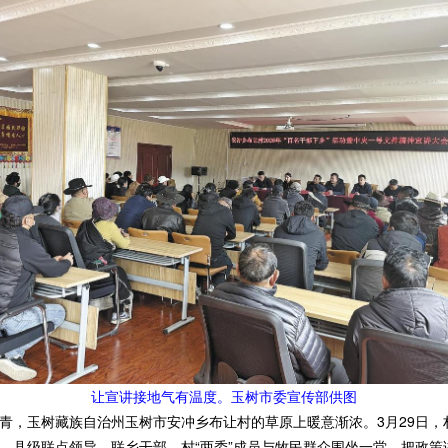
让宣讲接地气有温度。玉树市委宣传部供图
，玉树藏族自治州玉树市安冲乡布让村的草原上暖意渐浓。3月29日，
，县级联点领导、联乡干部、村“两委”成员与牧民群众围坐一堂，把政策