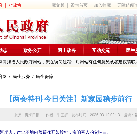
府
|
省政协
藏文版
|
设为首页
|
加入收藏
|
无障碍阅
动态
政务公开
网上政务
互动交流
民生
问青海省人民政府网站，您在访问过程中对网站有任何意见或者建议请联
府网
/
民生服务
/
民生保障
【两会特刊·今日关注】新家园稳步前行
来源：青海日报 作者：
牛玉娇
发布时间：2026-03-12 09:13 
河岸边，产业基地内蓝莓花开如铃铛，奏响喜人的交响曲。