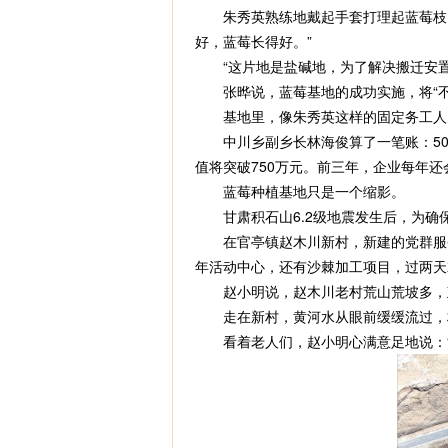
朱秀英熟练地戴起手套打理起蓝莓枝。
好，蓝莓长得好。”
“这片地是盐碱地，为了解决搬迁安置
张晔说，蓝莓基地的成功实施，将“不可
基地里，像朱秀英这样的固定务工人员有
中川乡副乡长林海俊算了一笔账：50座温
值将突破750万元。前三年，企业每年还
蓝莓种植基地只是一个缩影。
甘肃积石山6.2级地震发生后，为确
在官亭镇赵木川新村，新建的党群服务
年活动中心，还有沙棘加工项目，过两天
赵小明说，赵木川老村荒山荒坡多，政
走在新村，黄河水从眼前缓缓流过，村里
看着老人们，赵小明心满意足地说：“