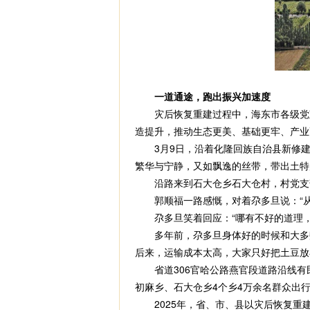
一道通途，跑出振兴加速度
灾后恢复重建过程中，海东市各级党政
造提升，推动生态更美、基础更牢、产业
3月9日，沿着化隆回族自治县新修建的
繁华与宁静，又如飘逸的丝带，带出土特
沿路来到石大仓乡石大仓村，村党支部
郭顺福一路感慨，对着尕多旦说：“从
尕多旦笑着回应：“哪有不好的道理，
多年前，尕多旦身体好的时候和大多数
后来，运输成本太高，大家只好把土豆放
省道306官哈公路燕官段道路沿线有民和
初麻乡、石大仓乡4个乡4万余名群众出
2025年，省、市、县以灾后恢复重建