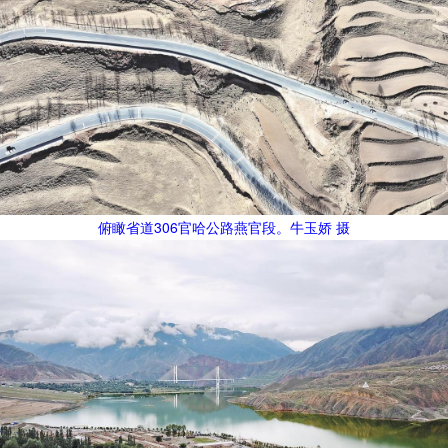
俯瞰省道306官哈公路燕官段。牛玉娇 摄