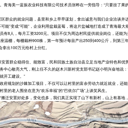
青海美一蓝振农业科技有限公司技术员张晔在一旁指导：“只要挂了果的
区群众的就业问题，县里和乡上早早谋划，拿出诚意与我们企业洽谈并达
能”变成“可能”，企业利用盆栽蓝莓，将这片盐碱地打造成了青海最大
8人，每月工资3200元。项目不仅为周边村民提供就业岗位，还能为
棚，每棚栽种900株，第一年预计每亩产出250到400公斤，到第三年
会拿出100万元给村上分红。
保安置群众稳得住、能致富，民和回族土族自治县立足当地产业特色和优
中心敞亮大气，刚上任不久的赵木川新村党支部书记赵小明兴奋地说：“
就开工建设。”
府规划的沙棘加工项目，不仅可以让村里的富余劳动力就近就业，还能
的老人围坐在意为“欢乐幸福”的“巴依尔广场”上谈笑风生。
搬迁安置好处多，变化也多，我们真正实现了山下有新村，山上有基地，