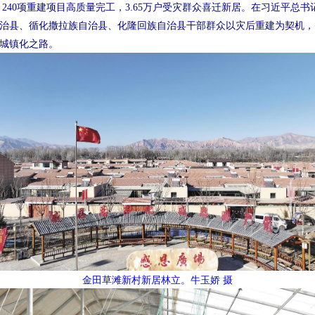
240项重建项目高质量完工，3.65万户受灾群众喜迁新居。在习近平总
治县、循化撒拉族自治县、化隆回族自治县干部群众以灾后重建为契机，
城镇化之路。
金田草滩新村新居林立。牛玉娇 摄