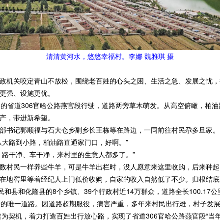
清清黄河水，悠悠幸福村。李娜 魏雅琪 摄
机关咬定青山不放松，围绕老百姓的心头之困、生活之急、发展之忧，
更强、设施更优。
省道306官哈公路燕官段行驶，道路两旁草木萌发。从高空俯瞰，柏油
产，带进新希望。
书记郭顺福与石大仓乡副乡长王栋等在路边，一同前往村民尕多旦家。
大路到小路，柏油路直通家门口，好啊。”
路干净、车干净，来村里的生意人都多了。”
村民一样养些牛羊，可是牛羊出栏时，没人愿意来这里收购，后来种起
在地窖里等着经纪人上门低价收购，自家的收入自然低了不少。归根结底，
县和化隆县的8个乡镇、39个行政村近14万群众，道路全长100.17
行的唯一道路。因道路超期服役，病害严重，多年来村民出行难，村子发
为契机，着力打造百姓出行放心路，实现了省道306官哈公路燕官段“当