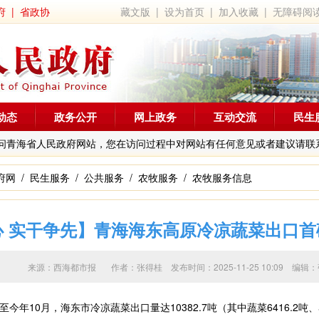
府
|
省政协
藏文版
|
设为首页
|
加入收藏
|
无障碍阅
动态
政务公开
网上政务
互动交流
民生
问青海省人民政府网站，您在访问过程中对网站有任何意见或者建议请联
府网
/
民生服务
/
公共服务
/
农牧服务
/
农牧服务信息
心 实干争先】青海海东高原冷凉蔬菜出口首
来源：西海都市报 作者：
张得桂
发布时间：2025-11-25 10:09
0月，海东市冷凉蔬菜出口量达10382.7吨（其中蔬菜6416.2吨、