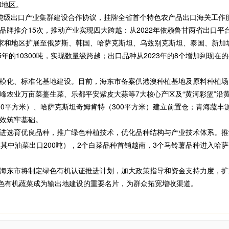
和地区。
级出口产业集群建设合作协议，挂牌全省首个特色农产品出口海关工作服
品牌推介15次，推动产业实现四大跨越：从2022年依赖鲁甘两省出口平
个国家和地区扩展至俄罗斯、韩国、哈萨克斯坦、乌兹别克斯坦、泰国、新
025年的10300吨，实现数量级跨越；出口品种从2023年的8个增加到现
、标准化基地建设。目前，海东市备案供港澳种植基地及原料种植场达33
峰农业万亩菜薹生菜、乐都平安紫皮大蒜等7大核心产区及“黄河彩篮”沿
0平方米）、哈萨克斯坦奇姆肯特（300平方米）建立前置仓；青海蔬丰源
效筑牢基础。
选育优良品种，推广绿色种植技术，优化品种结构与产业技术体系。推
（其中油菜出口200吨），2个白菜品种首销越南，3个马铃薯品种进入哈
东市将制定绿色有机认证推进计划，加大政策指导和资金支持力度，扩
绿色有机蔬菜成为输出地建设的重要名片，为群众拓宽增收渠道。