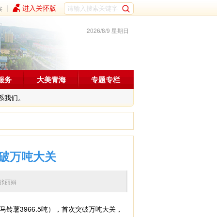
读
|
进入关怀版
2026/8/9 星期日
服务
大美青海
专题专栏
系我们。
破万吨大关
 编辑：张丽娟
马铃薯3966.5吨），首次突破万吨大关，