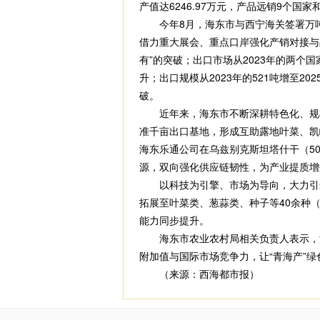
产值达6246.97万元，产品远销9个国家
今年8月，海东市与西宁海关签署万吨
借力重大展会、重点口岸强化产销对接与
有”的突破；出口市场从2023年的两
升；出口规模从2023年的521吨增至2
破。
近年来，海东市不断深耕特色化、规模化
准千亩出口基地，形成互助露地叶菜、凯
海东乐通公司在乌兹别克斯坦塔什干（50
源，双向强化供应链韧性，为产业提质增
以科技为引擎、市场为导向，大力引进
拓展至叶菜类、葱蒜类、种子等40余种
能力同步提升。
海东市农业农村局相关负责人表示，海
附加值与国际市场竞争力，让“青海产”
（来源：西海都市报）