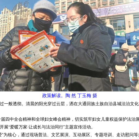
政策解读。陶 然 丁玉梅 摄
一般透彻。清晨的阳光穿过云层，洒在大通回族土族自治县城法治文化广
十届四中全会精神和全球妇女峰会精神，切实筑牢妇女儿童权益保护法治
开展“爱暖万家·让成长与法治同行”主题宣传活动。
”为核心，通过现场普法、文艺展演、互动展区、专题培训、走访慰问等