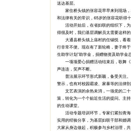
送达基层。
家住桥头镇的张容花早早来到现场，和
和法律有关的常识，65岁的张容花听得
活动开始后，在省妇联的组织下，为乡镇
得很及时，我们基层调解员太需要这样的
大通县桥头镇上庙村的任锡悦，看着送
行非常不便。现在有了新轮椅，妻子终于
生助学计划”助学金，捐赠物资及助学金总
一项项爱心捐赠活动结束后，歌舞《花
声连连，笑声不断。
普法展示环节形式新颖，备受关注。由
警示，也有对校园霸凌、家暴等的法律剖
文艺表演的余热未消，一场党的二十届四
策，转化为一个个贴近生活的提问。主持
的生动课堂。
活动专题培训环节，专家们紧扣青海本
实用的经验分享，为基层妇联干部和婚调员
大家从身边做起，积极参与乡村治理，共