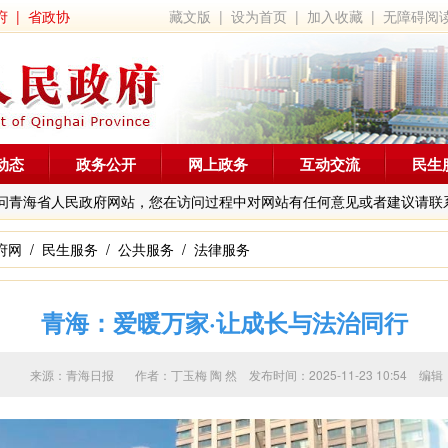
府
|
省政协
藏文版
|
设为首页
|
加入收藏
|
无障碍阅
动态
政务公开
网上政务
互动交流
民生
问青海省人民政府网站，您在访问过程中对网站有任何意见或者建议请联
府网
/
民生服务
/
公共服务
/
法律服务
青海：爱暖万家·让成长与法治同行
来源：青海日报 作者：
丁玉梅 陶 然
发布时间：2025-11-23 10:5