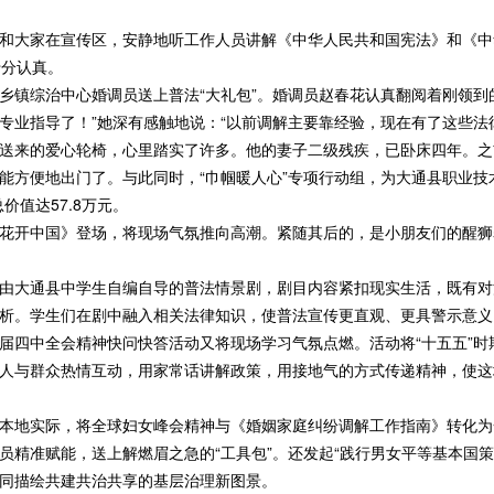
大家在宣传区，安静地听工作人员讲解《中华人民共和国宪法》和《中
十分认真。
综治中心婚调员送上普法“大礼包”。婚调员赵春花认真翻阅着刚领到的
专业指导了！”她深有感触地说：“以前调解主要靠经验，现在有了这些法
来的爱心轮椅，心里踏实了许多。他的妻子二级残疾，已卧床四年。之
能方便地出门了。与此同时，“巾帼暖人心”专项行动组，为大通县职业技术
价值达57.8万元。
开中国》登场，将现场气氛推向高潮。紧随其后的，是小朋友们的醒狮
大通县中学生自编自导的普法情景剧，剧目内容紧扣现实生活，既有对
析。学生们在剧中融入相关法律知识，使普法宣传更直观、更具警示意义
中全会精神快问快答活动又将现场学习气氛点燃。活动将“十五五”时期
人与群众热情互动，用家常话讲解政策，用接地气的方式传递精神，使这
地实际，将全球妇女峰会精神与《婚姻家庭纠纷调解工作指南》转化为
精准赋能，送上解燃眉之急的“工具包”。还发起“践行男女平等基本国策”
同描绘共建共治共享的基层治理新图景。