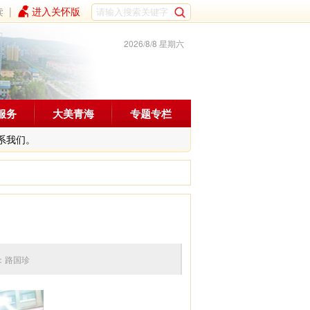
读
|
进入关怀版
2026/8/8 星期六
服务
大美青海
专题专栏
系我们。
4 编辑：路国珍