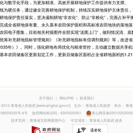
化与数字化手段，为更加精准、高效开展耕地保护工作提供有力支撑。
为硬任务，通过健全完善耕地保护机制，持续压实耕地保护主体责任，
耕地保护责任落实，坚决遏制耕地“非农化”、防止“非粮化”，完善占补
完成全省耕地保有量、永久基本农田保护面积和高标准农田地块的落地落
农田电子图集，目前相关村级图件全部实现“送图上门”，做到情况清、底
筹补充耕地指标管理规则》《补充耕地指标有偿调剂规则》等，改进省
-2035年）》。同时，强化耕地布局优化与精准管控，主动建立数据共享
基本农田储备区更新划定工作，更新后储备区面积占全省耕地面积的1.2
关于我们
|
网站声明
|
联系我们
7-2013
青海省人民政府 [www.qinghai.gov.cn]
主办：
青海省人民政府
承办：
青海
08000030号-4号
政府网站标识码：6300000001
青公网安备63010202000
技术支持：
青海省互联网新闻中心
中文域名：
青海省人民政府.政务