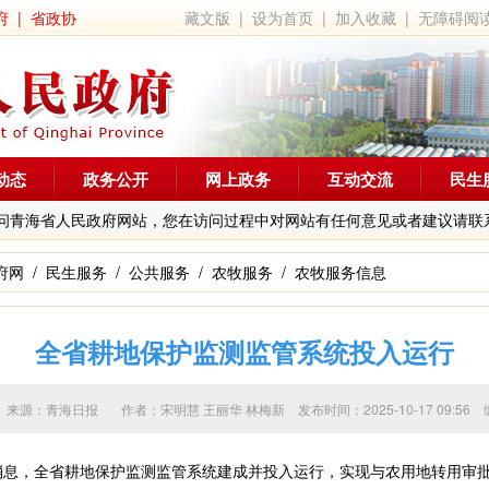
府
|
省政协
藏文版
|
设为首页
|
加入收藏
|
无障碍阅
动态
政务公开
网上政务
互动交流
民生
问青海省人民政府网站，您在访问过程中对网站有任何意见或者建议请联
府网
/
民生服务
/
公共服务
/
农牧服务
/
农牧服务信息
全省耕地保护监测监管系统投入运行
来源：青海日报 作者：
宋明慧 王丽华 林梅新
发布时间：2025-10-17 09
息，全省耕地保护监测监管系统建成并投入运行，实现与农用地转用审批