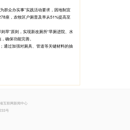
为群众办实事”实践活动要求，因地制宜
278座，农牧区户厕普及率从51%提高至
旱”原则，实现新改厕所“旱厕进院、水
施，确保功能完善。
；通过加强对厕具、管道等关键材料的抽
省互联网新闻中心
233号