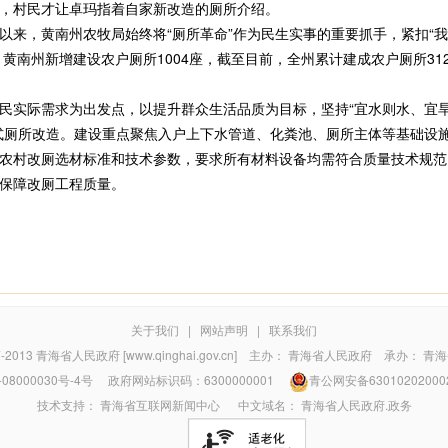
，村民才让卓玛指着自家新改造的厕所介绍。
，黄南州农牧局始终将“厕所革命”作为民生实事的重要抓手，紧扣“我
，黄南州新增建设农户厕所1004座，截至目前，全州累计建成农户厕所31
际需求为出发点，以提升群众生活品质为目标，坚持“宜水则水、宜旱则
式厕所改造。建设重点聚焦入户上下水管道、化粪池、厕所主体等基础设
村改厕选材标准和技术参数，要求所有材料设备均需符合质量技术规范
保障改厕工程质量。
关于我们
|
网站声明
|
联系我们
7-2013
青海省人民政府 [www.qinghai.gov.cn]
主办：
青海省人民政府
承办：
青海
08000030号-4号
政府网站标识码：6300000001
青公网安备63010202000
技术支持：
青海省互联网新闻中心
中文域名：
青海省人民政府.政务