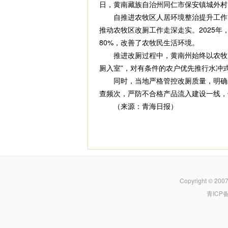
日，黄南藏族自治州同仁市保安镇城外村
自推进农牧区人居环境整治提升工作以来
推动农牧区改厕工作走深走实。2025年
80%，改善了农牧民生活环境。
推进改厕过程中，黄南州始终以农牧民实
厕入室”，对有条件的农户优先推行水冲
同时，当地严格管控改厕质量，明确农
查频次，严防不合格产品流入建设一线，
（来源：青海日报）
Copyright © 200
青ICP备