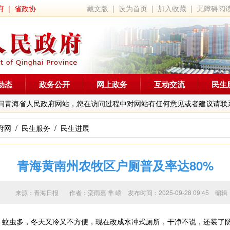
府
|
省政协
藏文版
|
设为首页
|
加入收藏
|
无障碍阅
动态
政务公开
网上政务
互动交流
民生
问青海省人民政府网站，您在访问过程中对网站有任何意见或者建议请联
府网
/
民生服务
/
民生进展
青海黄南州农牧区户厕普及率达80%
来源：青海日报 作者：
栾雨嘉 芈 峤
发布时间：2025-09-28 09:4
虫多，冬天又冷又不方便，现在改成水冲式厕所，干净不说，还装了防滑