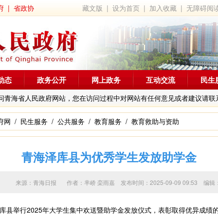
府
|
省政协
藏文版
|
设为首页
|
加入收藏
|
无障碍阅
动态
政务公开
网上政务
互动交流
民生
问青海省人民政府网站，您在访问过程中对网站有任何意见或者建议请联
府网
/
民生服务
/
公共服务
/
教育服务
/
教育救助与资助
青海泽库县为优秀学生发放助学金
来源：青海日报 作者：
芈峤 栾雨嘉
发布时间：2025-09-09 09:53
县举行2025年大学生集中欢送暨助学金发放仪式，表彰取得优异成绩