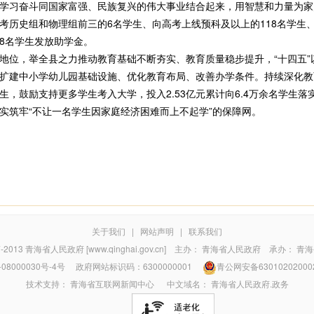
学习奋斗同国家富强、民族复兴的伟大事业结合起来，用智慧和力量为家
史组和物理组前三的6名学生、向高考上线预科及以上的118名学生、
8名学生发放助学金。
，举全县之力推动教育基础不断夯实、教育质量稳步提升，“十四五”以来
、改扩建中小学幼儿园基础设施、优化教育布局、改善办学条件。持续深化教
，鼓励支持更多学生考入大学，投入2.53亿元累计向6.4万余名学生落实
实筑牢“不让一名学生因家庭经济困难而上不起学”的保障网。
关于我们
|
网站声明
|
联系我们
7-2013
青海省人民政府 [www.qinghai.gov.cn]
主办：
青海省人民政府
承办：
青海
08000030号-4号
政府网站标识码：6300000001
青公网安备63010202000
技术支持：
青海省互联网新闻中心
中文域名：
青海省人民政府.政务