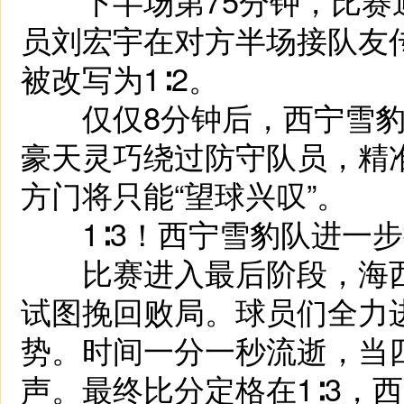
下半场第75分钟，比赛迎
员刘宏宇在对方半场接队友
被改写为1∶2。
仅仅8分钟后，西宁雪豹
豪天灵巧绕过防守队员，精
方门将只能“望球兴叹”。
1∶3！西宁雪豹队进一步
比赛进入最后阶段，海西
试图挽回败局。球员们全力
势。时间一分一秒流逝，当
声。最终比分定格在1∶3，