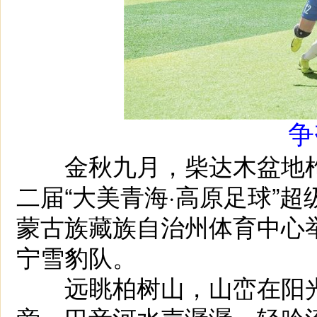
争
金秋九月，柴达木盆地枸
二届“大美青海·高原足球”
蒙古族藏族自治州体育中心
宁雪豹队。
远眺柏树山，山峦在阳光