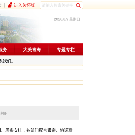
读
|
进入关怀版
2026/8/9 星期日
服务
大美青海
专题专栏
系我们。
编辑：许娜
划、周密安排，各部门配合紧密、协调联