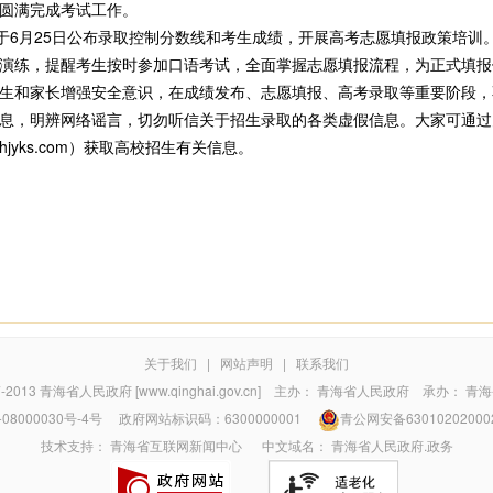
圆满完成考试工作。
月25日公布录取控制分数线和考生成绩，开展高考志愿填报政策培训。期
演练，提醒考生按时参加口语考试，全面掌握志愿填报流程，为正式填报
和家长增强安全意识，在成绩发布、志愿填报、高考录取等重要阶段，
息，明辨网络谣言，切勿听信关于招生录取的各类虚假信息。大家可通过
qhjyks.com）获取高校招生有关信息。
关于我们
|
网站声明
|
联系我们
7-2013
青海省人民政府 [www.qinghai.gov.cn]
主办：
青海省人民政府
承办：
青海
08000030号-4号
政府网站标识码：6300000001
青公网安备63010202000
技术支持：
青海省互联网新闻中心
中文域名：
青海省人民政府.政务