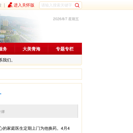
读
|
进入关怀版
2026/8/7 星期五
服务
大美青海
专题专栏
系我们。
广
编辑：许娜
的家庭医生定期上门为他换药。4月4