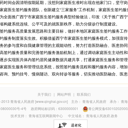
药时间会因清明假期延期，没想到家庭医生准时出现在他家门口，坚守岗
庭医生签约服务团队，创新建立“三家服务”工作机制，家庭医生签约服
为全面推广西宁市家庭医生签约服务典型经验做法，印发《关于推广西宁
省构建系统连续、公平可及的就医新秩序，助力分级诊疗制度建设。
约服务高质量发展思路和主要目标，做好本地区家庭医生签约服务工作
约服务制度落实生效。积极借鉴西宁市家庭医生签约服务模式，加强宣传
务的参与度和自我健康管理的主观能动性，努力打造医防融合、医患协同
签约服务质量和完善签约服务激励机制上，通过调动家庭医生主动性和
逐步实现医共体内签约居民健康数据共建共享，打通家庭医生服务和管理
家庭医生服务和管理信息系统，按照签约服务流程和履约服务内容，增加
咨询、预约挂号、慢病随访、双向转诊等服务，切实推动医防融合、医患
关于我们
|
网站声明
|
联系我们
7-2013
青海省人民政府 [www.qinghai.gov.cn]
主办：
青海省人民政府
承办：
青海
08000030号-4号
政府网站标识码：6300000001
青公网安备63010202000
技术支持：
青海省互联网新闻中心
中文域名：
青海省人民政府.政务