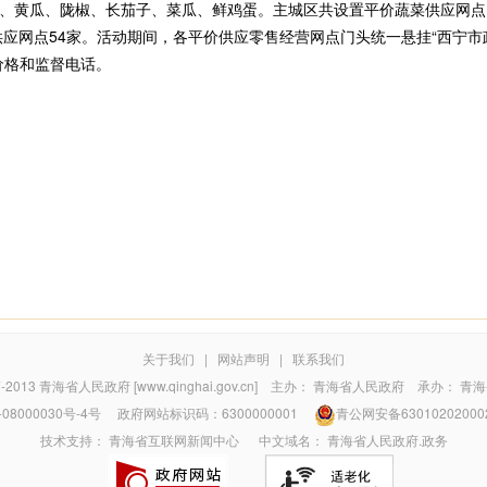
瓜、陇椒、长茄子、菜瓜、鲜鸡蛋。主城区共设置平价蔬菜供应网点16
供应网点54家。活动期间，各平价供应零售经营网点门头统一悬挂“西宁市
价格和监督电话。
关于我们
|
网站声明
|
联系我们
7-2013
青海省人民政府 [www.qinghai.gov.cn]
主办：
青海省人民政府
承办：
青海
08000030号-4号
政府网站标识码：6300000001
青公网安备63010202000
技术支持：
青海省互联网新闻中心
中文域名：
青海省人民政府.政务