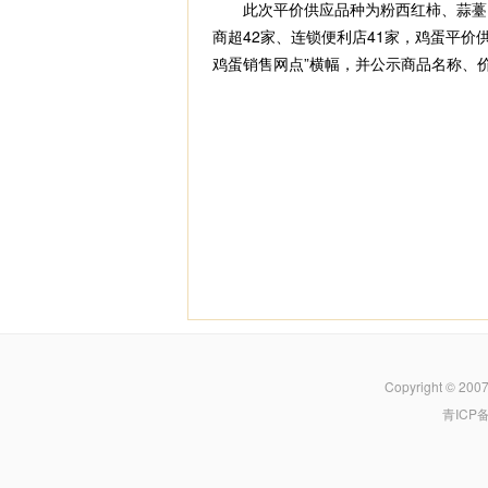
此次平价供应品种为粉西红柿、蒜薹、黄
商超42家、连锁便利店41家，鸡蛋平价
鸡蛋销售网点”横幅，并公示商品名称、
Copyright © 200
青ICP备