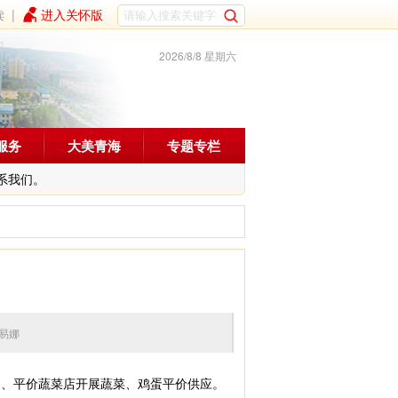
读
|
进入关怀版
2026/8/8 星期六
服务
大美青海
专题专栏
系我们。
编辑：易娜
超、平价蔬菜店开展蔬菜、鸡蛋平价供应。