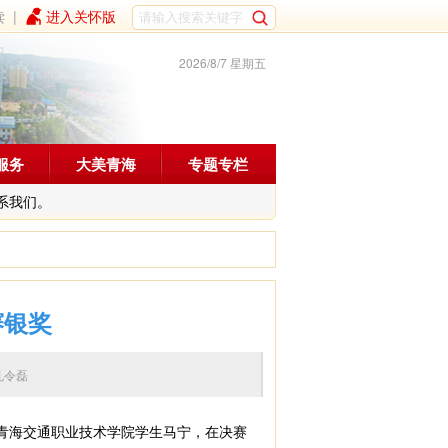
读
|
进入关怀版
2026/8/7 星期五
服务
大美青海
专题专栏
系我们。
赛银奖
编辑：孔令磊
青海交通职业技术学院学生马宁，在决赛