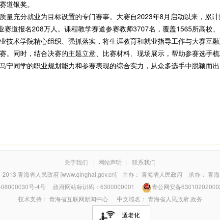
赛道银奖。
充分就业为目标设置的专门赛事。大赛自2023年8月启动以来，累计报名
赛道报名208万人。课程教学赛道参赛教师3707名，覆盖1565所高校、
技术学院精心组织、强抓落实，将生涯教育和就业指导工作与大赛互融
赛。同时，结合决赛的主题立意、比赛材料、现场展示，帮助参赛选手梳
马宁同学的职业规划能力和参赛表现的综合实力，从众多选手中脱颖而出
关于我们
|
网站声明
|
联系我们
7-2013
青海省人民政府 [www.qinghai.gov.cn]
主办：
青海省人民政府
承办：
青海
08000030号-4号
政府网站标识码：6300000001
青公网安备63010202000
技术支持：
青海省互联网新闻中心
中文域名：
青海省人民政府.政务