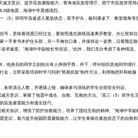
灾减灾意识、提升应急避险能力，青海省应急管理厅、西宁市应急管理局
6.0级地震，海湖中学震感强烈。
（5）班同学迅速进入紧急状态，双手护头，躲到课桌下、教室墙角等
号，意味着强震已经过去，要按照逃生路线迅速离开教室、办公室前往
家一手拿书本护住头部，另一手掩住口鼻，并保持这一姿势，沿着预定路
求速度。”海湖中学副校长华吉说，“此外，我们充分考虑了各种情况。
，他身后的同学立刻给出有人摔倒手势，停下，呼叫组织其他同学绕行
行走，立即采取培训时学习到的“简易担架”制作方法，利用拖把杆和校服
各班清点人数，并逐级上报，确保参与演练的学生全部安全到达。
减灾意识，掌握了地震中逃生、自救、互救的方法。”高三（5）班学生
的应急避震能力和逃生技巧。
相关知识，增强了防护自救能力，培养了团结互助的精神。”海湖中学副
震意识，着力提升校园防震避险能力，让学生掌握在紧急状态下的自救和