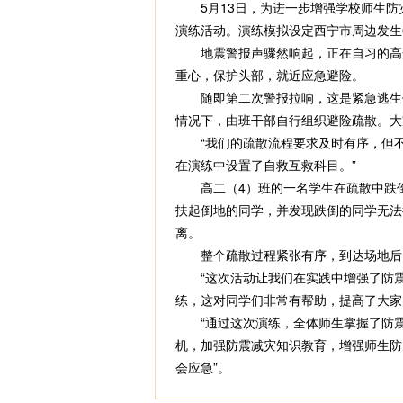
5月13日，为进一步增强学校师生防
演练活动。演练模拟设定西宁市周边发生
地震警报声骤然响起，正在自习的高一
重心，保护头部，就近应急避险。
随即第二次警报拉响，这是紧急逃生信
情况下，由班干部自行组织避险疏散。大
“我们的疏散流程要求及时有序，但不追
在演练中设置了自救互救科目。”
高二（4）班的一名学生在疏散中跌倒
扶起倒地的同学，并发现跌倒的同学无法
离。
整个疏散过程紧张有序，到达场地后，
“这次活动让我们在实践中增强了防震
练，这对同学们非常有帮助，提高了大家
“通过这次演练，全体师生掌握了防震
机，加强防震减灾知识教育，增强师生防
会应急”。