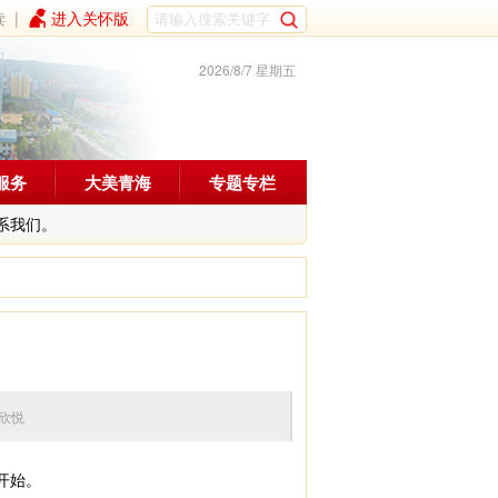
读
|
进入关怀版
2026/8/7 星期五
服务
大美青海
专题专栏
系我们。
辑：张欣悦
开始。