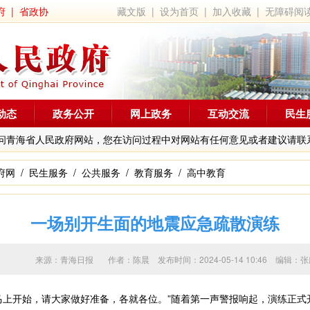
府
|
省政协
藏文版
|
设为首页
|
加入收藏
|
无障碍阅
动态
政务公开
网上政务
互动交流
民生
问青海省人民政府网站，您在访问过程中对网站有任何意见或者建议请联
府网
/
民生服务
/
公共服务
/
教育服务
/
高中教育
一场别开生面的地震应急疏散演练
来源：青海日报 作者：
陈晨
发布时间：2024-05-14 10:46 编
上开始，请大家做好准备，各就各位。”随着第一声警报响起，演练正式