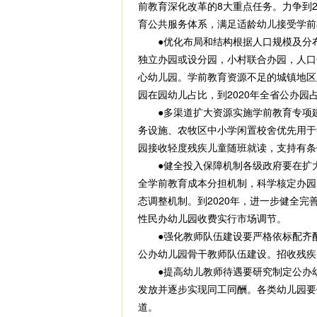
前教育深化改革的8大重点任务。力争到2
育公共服务体系，满足适龄幼儿接受学前
●优化布局和结构根据人口规模及分布
独立办园或设分园，小村联合办园，人口
心幼儿园。学前教育资源不足的城镇地区
园在园幼儿占比，到2020年全省公办园占
●多渠道扩大资源实施学前教育专项建
务设施、农牧区中小学闲置校舍优先用于
园接收轻度残疾儿童随班就读，支持有条
●健全投入保障机制各级政府要在扩大
全学前教育成本分担机制，科学核定办园
态调整机制。到2020年，进一步健全
性民办幼儿园收费实行市场调节。
●强化教师队伍建设要严格依标配齐配
公办幼儿园骨干教师队伍建设。招收残疾
●提高幼儿教师待遇要研究制定公办幼
发放并逐步实现同工同酬。各类幼儿园要
道。