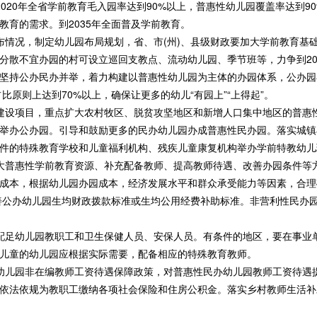
020年全省学前教育毛入园率达到90%以上，普惠性幼儿园覆盖率达到9
教育的需求。到2035年全面普及学前教育。
情况，制定幼儿园布局规划，省、市(州)、县级财政要加大学前教育基
分散不宜办园的村可设立巡回支教点、流动幼儿园、季节班等，力争到20
坚持公办民办并举，着力构建以普惠性幼儿园为主体的办园体系，公办园
比原则上达到70%以上，确保让更多的幼儿“有园上”“上得起”。
设项目，重点扩大农村牧区、脱贫攻坚地区和新增人口集中地区的普惠
举办公办园。引导和鼓励更多的民办幼儿园办成普惠性民办园。落实城镇
件的特殊教育学校和儿童福利机构、残疾儿童康复机构举办学前特教幼儿
普惠性学前教育资源、补充配备教师、提高教师待遇、改善办园条件等
成本，根据幼儿园办园成本，经济发展水平和群众承受能力等因素，合理
完善公办幼儿园生均财政拨款标准或生均公用经费补助标准。非营利性民办园
足幼儿园教职工和卫生保健人员、安保人员。有条件的地区，要在事业
儿童的幼儿园应根据实际需要，配备相应的特殊教育教师。
儿园非在编教师工资待遇保障政策，对普惠性民办幼儿园教师工资待遇
依法依规为教职工缴纳各项社会保险和住房公积金。落实乡村教师生活补