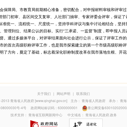
保障局、市教育局前期精心准备，密切配合，对申报材料审核和评审过
主管部门初审、县区间交叉复审、人社部门抽审、专家评委会评审，保证了
即标准统一、流程统一、尺度统一，坚持学科评议与集中讨论相结合，坚持
、管理到位、结果公认的目标。实行“三承诺、一监督”制度，即申报人员
督。通过多媒体平台，对评审结果面向社会进行公示，保证了评审工作的
的首次高级职称评审工作，也是我市探索建立的第一个市级高级职称评
明了方向，奠定了基础，标志着深化职称制度改革在我市落地生根、开花结
关于我们
|
网站声明
|
联系我们
7-2013
青海省人民政府 [www.qinghai.gov.cn]
主办：
青海省人民政府
承办：
青海
08000030号-4号
政府网站标识码：6300000001
青公网安备63010202000
技术支持：
青海省互联网新闻中心
中文域名：
青海省人民政府.政务