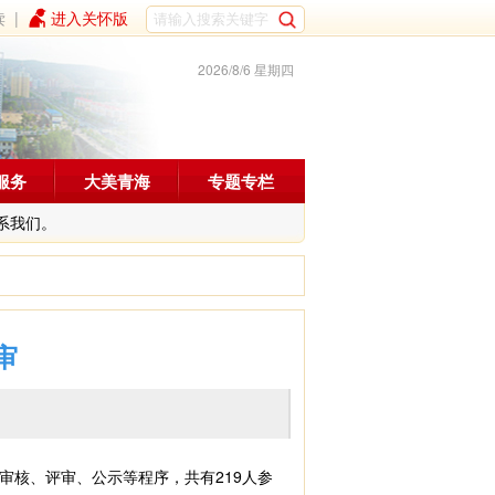
读
|
进入关怀版
2026/8/6 星期四
服务
大美青海
专题专栏
系我们。
审
核、评审、公示等程序，共有219人参