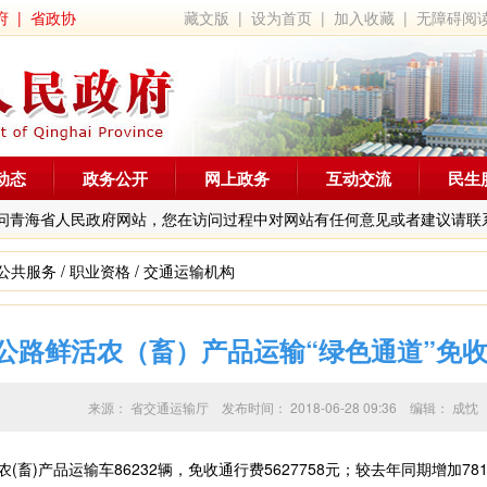
府
|
省政协
藏文版
|
设为首页
|
加入收藏
|
无障碍阅
动态
政务公开
网上政务
互动交流
民生
问青海省人民政府网站，您在访问过程中对网站有任何意见或者建议请联
公共服务
/
职业资格
/
交通运输机构
收费公路鲜活农（畜）产品运输“绿色通道”免
来源：
省交通运输厅
发布时间：
2018-06-28 09:36
编辑：
成忱
)产品运输车86232辆，免收通行费5627758元；较去年同期增加781