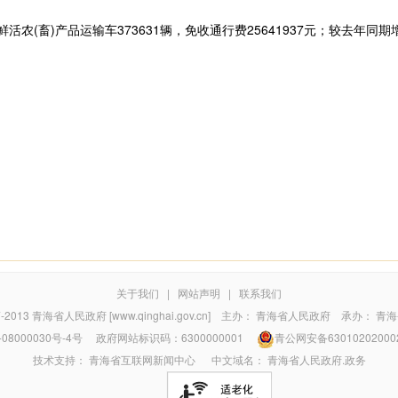
农(畜)产品运输车373631辆，免收通行费25641937元；较去年同期增
关于我们
|
网站声明
|
联系我们
7-2013
青海省人民政府 [www.qinghai.gov.cn]
主办：
青海省人民政府
承办：
青海
08000030号-4号
政府网站标识码：6300000001
青公网安备63010202000
技术支持：
青海省互联网新闻中心
中文域名：
青海省人民政府.政务