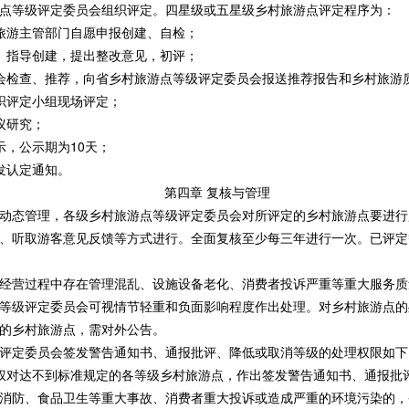
点等级评定委员会组织评定。四星级或五星级乡村旅游点评定程序为：
游主管部门自愿申报创建、自检；
指导创建，提出整改意见，初评；
检查、推荐，向省乡村旅游点等级评定委员会报送推荐报告和乡村旅游
评定小组现场评定；
议研究；
，公示期为10天；
发认定通知。
第四章 复核与管理
态管理，各级乡村旅游点等级评定委员会对所评定的乡村旅游点要进行
、听取游客意见反馈等方式进行。全面复核至少每三年进行一次。已评定
营过程中存在管理混乱、设施设备老化、消费者投诉严重等重大服务质
等级评定委员会可视情节轻重和负面影响程度作出处理。对乡村旅游点的
的乡村旅游点，需对外公告。
定委员会签发警告通知书、通报批评、降低或取消等级的处理权限如下
对达不到标准规定的各等级乡村旅游点，作出签发警告通知书、通报批
防、食品卫生等重大事故、消费者重大投诉或造成严重的环境污染的，