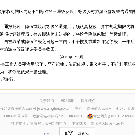
有权对辖区内达不到标准的三星级及以下等级乡村旅游点签发警告通知
通报批评、降低或取消等级的通知后，须认真整改，并在规定期限内将
报批评处理后，整改期满仍未达标的，将给予降低或取消等级处理。
自被取消或降低等级之日起一年内，不予恢复或重新评定等级；一年后
村旅游点等级评定委员会收回。
第五章 附 则
会工作人员要恪尽职守，严守纪律，依纪依规，秉公办事，不得利用职权
为，将依纪依规严肃处理。
起施行。
关于我们
|
网站声明
|
联系我们
7-2013
青海省人民政府 [www.qinghai.gov.cn]
主办：
青海省人民政府
承办：
青海
08000030号-4号
政府网站标识码：6300000001
青公网安备63010202000
技术支持：
青海省互联网新闻中心
中文域名：
青海省人民政府.政务