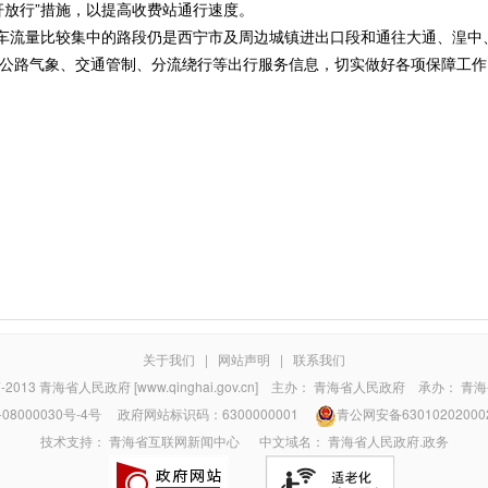
杆放行”措施，以提高收费站通行速度。
车流量比较集中的路段仍是西宁市及周边城镇进出口段和通往大通、湟中
公路气象、交通管制、分流绕行等出行服务信息，切实做好各项保障工作
关于我们
|
网站声明
|
联系我们
7-2013
青海省人民政府 [www.qinghai.gov.cn]
主办：
青海省人民政府
承办：
青海
08000030号-4号
政府网站标识码：6300000001
青公网安备63010202000
技术支持：
青海省互联网新闻中心
中文域名：
青海省人民政府.政务