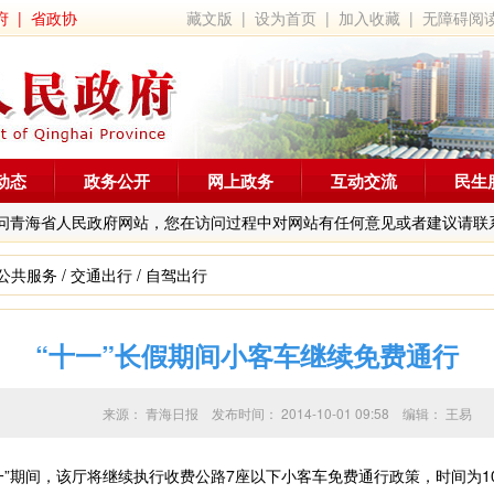
府
|
省政协
藏文版
|
设为首页
|
加入收藏
|
无障碍阅
动态
政务公开
网上政务
互动交流
民生
问青海省人民政府网站，您在访问过程中对网站有任何意见或者建议请联
公共服务
/
交通出行
/
自驾出行
“十一”长假期间小客车继续免费通行
来源：
青海日报
发布时间：
2014-10-01 09:58
编辑：
王易
间，该厅将继续执行收费公路7座以下小客车免费通行政策，时间为10月1日0