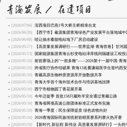
[2026/07/06]
湟西项目巴燕1号大桥主桥精准合龙
[2026/06/28]
【西宁市】羲源集团青海绿色产业发展平台落地城中
[2026/06/08]
哇让抽水蓄能电站地下厂房启动建设
[2026/05/17]
【高质量发展调研行——世界盐湖·青海答卷】甘河园区添力青海世
[2026/05/13]
国家能源集团青海云杉变电站泽库线间隔建设工程投
[2026/05/10]
射箭赛场上的“一箭多雕”——2026第十一届中国·青
[2026/05/10]
跨省医疗协作结硕果 青海13名囊谦籍医学生签约西
[2026/05/10]
青藏高原生物种质资源库开放数据共享
[2026/05/10]
青海大学首个海外技术合作与培训基地挂牌
[2026/05/10]
西宁市植物园丁香花展开幕
[2026/05/10]
今年迁徙季 首批158只藏羚羊安全通过青藏公路
[2026/05/10]
青海省两项高速公路团体标准正式发布实施
[2026/05/10]
青海一季度：民生保障提质 绿色农牧向好
[2026/05/10]
2026青海国际民族传统射箭精英赛系列赛火热开赛
[2026/05/10]
【新时代 新征程 新伟业·高质量发展调研行】一头牦牛