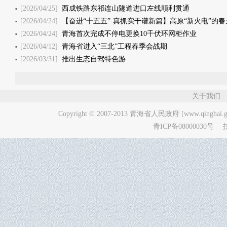
[2026/04/25]
西成铁路东祁连山隧道进口左线顺利贯通
[2026/04/24]
【奋进“十五五”·真抓实干谱新篇】高原“新火电”的春天——青海
[2026/04/24]
青海首次完成不停电更换10千伏环网柜作业
[2026/04/12]
青海省进入“三北”工程春季会战期
[2026/03/31]
推出生态自驾特色游
第
1
/
55
页 到第
下一页
关于我们
Copyright © 2007-2013
青海省人民政府 [www.qinghai.go
青ICP备08000030号
技