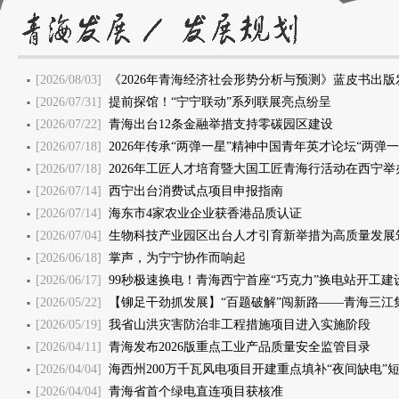
[2026/08/03]
《2026年青海经济社会形势分析与预测》蓝皮书出版
[2026/07/31]
提前探馆！“宁宁联动”系列联展亮点纷呈
[2026/07/22]
青海出台12条金融举措支持零碳园区建设
[2026/07/18]
2026年传承“两弹一星”精神中国青年英才论坛“两弹
[2026/07/18]
2026年工匠人才培育暨大国工匠青海行活动在西宁举
[2026/07/14]
西宁出台消费试点项目申报指南
[2026/07/14]
海东市4家农业企业获香港品质认证
[2026/07/04]
生物科技产业园区出台人才引育新举措为高质量发展
[2026/06/18]
掌声，为宁宁协作而响起
[2026/06/17]
99秒极速换电！青海西宁首座“巧克力”换电站开工建
[2026/05/22]
【铆足干劲抓发展】“百题破解”闯新路——青海三江
[2026/05/19]
我省山洪灾害防治非工程措施项目进入实施阶段
[2026/04/11]
青海发布2026版重点工业产品质量安全监管目录
[2026/04/04]
海西州200万千瓦风电项目开建重点填补“夜间缺电”
[2026/04/04]
青海省首个绿电直连项目获核准