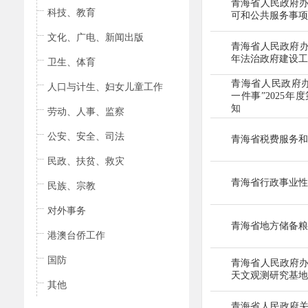
青海省人民政府
科技、教育
可和公共服务
事项
文化、广电、新闻出版
青海省人民政府
年法治政府
建设工
卫生、体育
青海省人民政府
人口与计生、妇女儿童工作
一件事”2025年度
知
劳动、人事、监察
公安、安全、司法
青海省税费服务和
民政、扶贫、救灾
青海省行政事业性
民族、宗教
对外事务
青海省地方储备粮
港澳台侨工作
国防
青海省人民政府
天文观测
研究基地
其他
青海省人民政府