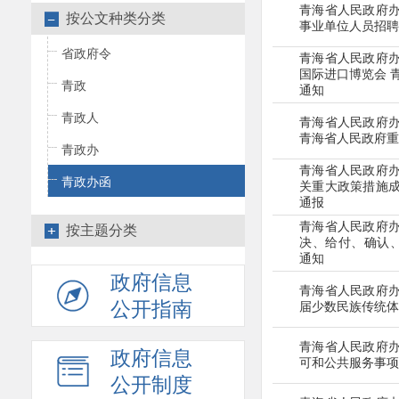
青海省人民政府
按公文种类分类
事业单位人员
招聘
省政府令
青海省人民政府
国际进口博览会
青政
通知
青政人
青海省人民政府
青海省人民政府
重
青政办
青海省人民政府
青政办函
关重大政策措施
通报
青海省人民政府
按主题分类
决、给付、确认
通知
政府信息
青海省人民政府
公开指南
届少数民族传统
体
青海省人民政府
政府信息
可和公共服务
事项
公开制度