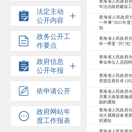
青海省人民政府
年法治政府
建设工
法定主动
青海省人民政府
公开内容
一件事”2025年度
知
政务公开工
青海省人民政府
年一季度
“开门红
作要点
青海省人民政府
政府信息
事业单位人员
招聘
公开年报
青海省人民政府
资源交易目录
(2
依申请公开
青海省人民政府
关重大政策
措施
励的通报
青海省人民政府
政府网站年
动大规模设备更
度工作报表
的通知
青海省人民政府