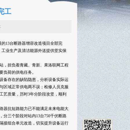
完工
辑：李龙
的13台断路器增容改造项目全部完
、工业生产及清洁能源外送提供坚实保
电站，担负着青藏、青新、果洛联网工程
要负荷的供电任务。
设备存在的缺陷隐患，分析设备实际运
与区域正常供电两不误；检修人员克服
工艺质量，历时3年分阶段攻坚，顺利
断路器抗短路能力已不能满足未来电能大
分三个阶段对站内13台750千伏断路
的隔接组合单元改造，切实提升设备运行