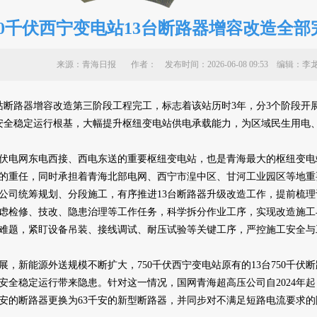
50千伏西宁变电站13台断路器增容改造全部
来源：青海日报 作者：
发布时间：2026-06-08 09:53 编
站断路器增容改造第三阶段工程完工，标志着该站历时3年，分3个阶段开展
架安全稳定运行根基，大幅提升枢纽变电站供电承载能力，为区域民生用电
千伏电网东电西接、西电东送的重要枢纽变电站，也是青海最大的枢纽变
的重任，同时承担着青海北部电网、西宁市湟中区、甘河工业园区等地重
司统筹规划、分段施工，有序推进13台断路器升级改造工作，提前梳理
虑检修、技改、隐患治理等工作任务，科学拆分作业工序，实现改造施工
难题，紧盯设备吊装、接线调试、耐压试验等关键工序，严控施工安全与
新能源外送规模不断扩大，750千伏西宁变电站原有的13台750千伏
全稳定运行带来隐患。针对这一情况，国网青海超高压公司自2024年起，
千安的断路器更换为63千安的新型断路器，并同步对不满足短路电流要求