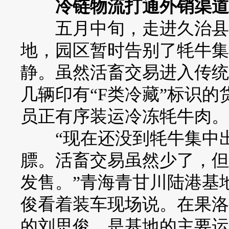
冷链物流打通外销渠道
五月中旬，走进久治县青
地，园区暂时告别了牦牛集
静。虽然活畜交易进入传统
几辆印有“F类冷藏”标识
员正有序装运冷冻牦牛肉。
“现在还没到牦牛集中出
膘。活畜交易虽然少了，但
发售。”青海青甘川陆港基
俊看着装车现场说。在果洛
的刘思俊，是基地的主要运