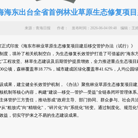
海海东出台全省首例林业草原生态修复项目
来源：青海日报 作者：
发布时间：2026-06-04 09:48 编
正式印发《海东市林业草原生态修复项目建后移交管护办法（试行）》
制度，填补了相关机制空白，为生态修复长效管护打造了可借鉴的“海东方
工程攻坚、林草生态建设及后期管护提质增效，全力推进重点生态项目建设
0公顷，森林覆盖率18.77%，城市建成区绿化覆盖率41.62%，人均公园
成果，建立健全长效管护机制，《办法》聚焦林业草原生态修复项目建
核机制等核心内容，构建“建设—移交—管护—受益”全链条闭环管理体
主体管护三方责任，推动形成“政府主导、部门协同、群众参与、社会共治
从“粗放式”向“精细化”，“碎片化”向“系统化”转变。通过制度化、规
效益，切实守护来之不易的生态建设成果。