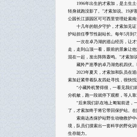
1996年出生的才索加，是土生土
转身就跑没影了。”才索加说。19
公园长江源园区可可西里管理处索南
十几年的朝夕守护，才索加见证了
护站担任季节性副站长。每年5月到
一次在卓乃湖的巡山经历，让才索
走，走到山顶一看，眼前的景象让他
混在一起，发出阵阵轰鸣。”才索加说
藏羚产崽季的卓乃湖危机四伏。狼
2023年夏天，才索加和队员在巡
索加赶紧带着队友四处寻找，很快找
“小藏羚机警得很，一看见我们就
分机敏，跑一段就停下观察，等人靠
“后来我们趴在地上匍匐前进，一点
了，才索加终于将它带回保护站。在
索南达杰保护站野生动物救护中心自
境，队员们摸索出一套科学的野化训
生存能力。