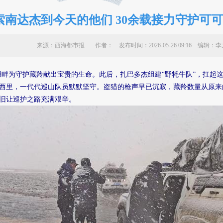
索南达杰到今天的他们 30余载接力守护可
来源：西海都市报 作者：
发布时间：2026-05-26 09:16 编
阳湖畔为守护藏羚献出宝贵的生命。此后，扎巴多杰组建“野牦牛队”，扛起
西里，一代代巡山队员默默坚守。盗猎的枪声早已沉寂，藏羚数量从原来
旧让巡护之路充满艰辛。