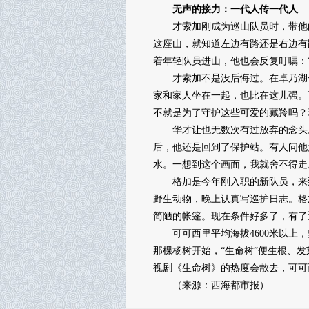
无声的接力：一代人传一代人
才索加刚成为巡山队员时，带他的
这座山，就知道左边有路还是右边有
着年轻队员进山，他也会反复叮嘱：
才索加不是没后悔过。在卓乃湖保
家和家人坐在一起，也比在这儿强。
不就是为了守护这些可爱的藏羚吗？
华才让也无数次有过放弃的念头。2
后，他还是回到了保护站。有人问他
水。一想到这个画面，我就舍不得走
格加是今年刚入职的新队员，来到
野生动物，晚上认真写巡护日志。格
简陋的帐篷。现在条件好多了，有了
可可西里平均海拔4600米以上，
那棵杨树开始，“生命树”便生根、
视剧《生命树》的热度会散去，可可
（来源：西海都市报）