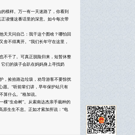
的模样。万一有一天迷路了，你看到
真正读懂这番话里的深意。如今每次带
他天天问自己：我干这个图啥？哪怕回
又舍不得离开。“我们长年守在这里，
么也不干了。可真正脱险归来，短暂休整
，它们的孩子会趴在妈妈身上寻找奶
护，捡拾路边垃圾，劝导游客不要惊扰
心愿。“听前辈们讲，早年保护站只有
不算什么。”格加说。
一棵“生命树”。从索南达杰亲手栽种的
高原生生不息。正如才索加所说：“电