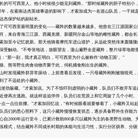
长的可可西里人。他小时候很少能见到藏羚。“那时候藏羚的胆子特别小
岁那年，在索南达杰英雄事迹的影响下，才索加成为一名巡山队员，一干就是
达杰保护站的副站长。
可可西里最明显的变化——藏羚的数量越来越多。他曾在三江源国家公
7月，来自青海三江源、西藏羌塘、新疆阿尔金山等地的雌性藏羚，都会
加至今记忆犹新。那天他骑着摩托车进山巡护，从远处突然传来轰隆隆
深受触动。“不夸张地说，放眼望去，漫山遍野全是藏羚，整片绿草地都
：“那一刻，我才真正明白，可可西里为什么被称作‘动物王国’。”
、熊等野生肉食动物齐聚于此，伺机捕食刚出生的藏羚。
山时发现藏羚群异常躁动，上前查看后发现，一只母藏羚刚刚被狼咬死，
到了不远处的小藏羚。
使劲躲藏。”才索加说。为了不惊吓到虚弱的小藏羚，队员们不敢开车追
近便再次逃跑。就这样追追停停，队员们在荒原上和它周旋了几个小时。
一点往前挪。”才索加回忆说，“有时候眼看就要够着了，小藏羚又站起
队员们的悉心照料下，这只小藏羚慢慢恢复状态，逐步具备野外生存能力
2000年运行至今，已累计救助800多只以藏羚为主的各类野生动物。
练模式，结合藏羚不同成长时期的体能与生活习性，实行分区驯养、分级