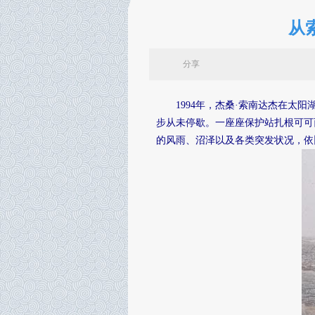
从
分享
1994年，杰桑·索南达杰在太
步从未停歇。一座座保护站扎根可可
的风雨、沼泽以及各类突发状况，依