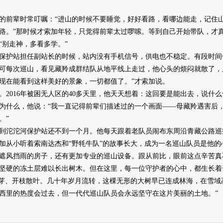
前辈时常叮嘱：“进山的时候不要睡觉，好好看路，看哪边能走，记住山
路。”那时候才索加年轻，只觉得前辈太过啰嗦。等到自己开始带队，才
“别走神，多看多学。”
护站担任副站长的时候，站内没有手机信号，供电也不稳定。有段时间
可每次巡山，看见藏羚成群结队从地平线上走过，他心头的烦闷就散了，
现在能看到这样美好的景象，一切都值了。”才索加说。
016年被困无人区的40多天里，他天天想着：这回要是能出去，说什
为什么，他说：“我一直记得前辈们描述过的一个画面——母藏羚遇害后
。”
沱沱河保护站还不到一个月。他每天跟着老队员闹布东周沿青藏公路巡
加从小听着索南达杰和“野牦牛队”的故事长大，成为一名巡山队员是他的
遮风挡雨的房子，还有更加专业的巡山设备。跟从前比，眼前这点辛苦真
坚硬的冻土层难以长出树木。但在这里，每一位守护者的心中，都生长着
发芽、开枝散叶。几十年岁月流转，这棵无形的大树早已连成林海，在雪域
西里的热度会过去，但一代代巡山队员会永远坚守在这片美丽的土地。”