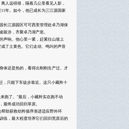
，离人远得很，隔着几公里看见人影，
11年。如今，他已成长为三江源国家
园长江源园区可可西里管理处卓乃湖保
长途跋涉，齐聚卓乃湖产崽。
的声响。他心里一紧，赶紧往山坡上
变成了土黄色。它们走动、鸣叫的声音
身体还是热的，看得出刚刚生产过。才
赶，只能下车徒步靠近。这只小藏羚十
来跑了。”最后，小藏羚实在跑不动
，最终成功回归草原。
为帮助获救幼羚循序渐进适应野外环
训练，最大程度培养它们回归荒原后的