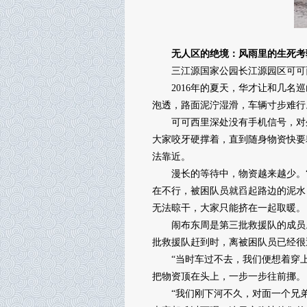
无人区的绝境：风雨里的生死考
三江源国家公园长江源园区可可西里
2016年的夏天，华才让和几名巡
泡透，路面泥泞湿滑，车辆寸步难行
可可西里深处没有手机信号，对外
大家咬牙硬撑着，直到随身物资快要
法靠近。
漫长的等待中，物资越来越少。“
在不行，被困队员就舀起路边的泥水
无法晾干，大家只能挤在一起取暖。
闹布东周是第三批救援队的成员。
批救援队赶到时，离被困队员已经很
“当时车过不去，我们便想着穿上
把物资顶在头上，一步一步往前挪。
“我们刚下河不久，对面一个兄弟