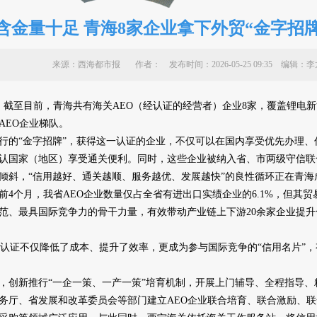
含金量十足 青海8家企业拿下外贸“金字招牌
来源：西海都市报 作者：
发布时间：2026-05-25 09:35 编
截至目前，青海共有海关AEO（经认证的经营者）企业8家，覆盖锂电
AEO企业梯队。
的“金字招牌”，获得这一认证的企业，不仅可以在国内享受优先办理、
个互认国家（地区）享受通关便利。同时，这些企业被纳入省、市两级守信
倾斜，“信用越好、通关越顺、服务越优、发展越快”的良性循环正在青海
月，我省AEO企业数量仅占全省有进出口实绩企业的6.1%，但其贸易
范、最具国际竞争力的骨干力量，有效带动产业链上下游20余家企业提
认证不仅降低了成本、提升了效率，更成为参与国际竞争的“信用名片”
创新推行“一企一策、一产一策”培育机制，开展上门辅导、全程指导、
务厅、省发展和改革委员会等部门建立AEO企业联合培育、联合激励、