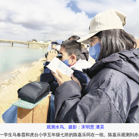
观测水鸟。摄影：宋明慧 潘昊
学生马春霞和虎台小学五年级七班的陈嘉乐同在一组。陈嘉乐观测到赤麻