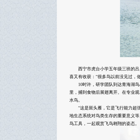
西宁市虎台小学五年级三班的吕昱
喜又有收获：“很多鸟以前没见过，
10时许，研学团队到达青海湖鸟
里，捕到食物后展翅离开。在专业观
水鸟。
“这是斑头雁，它是飞行能力超强的
地生态系统对鸟类生存的重要意义等
鸟工具，一起观赏飞鸟翱翔的姿态。