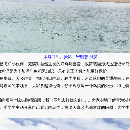
水鸟共生。摄影：宋明慧 潘昊
飞和小伙伴，充满对自然生灵的好奇与喜爱，以简笔画形式迅速记录鸟
做笔记是为了加深印象积累知识，只有真正了解才能更好保护。”
岛集镇。天公作美，布哈河口的鸟儿种类更多，河边落脚的普通鸬鹚，在
鸟导师的带领下，大家拿起望远镜，仔细观察每一种鸟类的外形、羽毛特
候鸟”“棕头鸥很温顺，我们不能去打扰它们”……大家实地了解青海湖
。小学生主动分享自己看到的鸟类，提出天真又充满童趣的问题；大学生