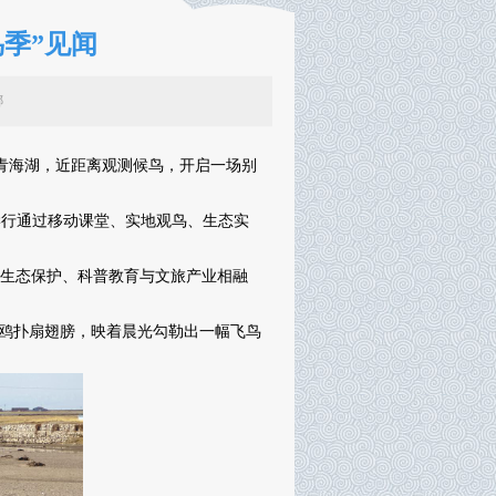
鸟季”见闻
辑：李娜
聚青海湖，近距离观测候鸟，开启一场别
学行通过移动课堂、实地观鸟、生态实
生态保护、科普教育与文旅产业相融
鸥扑扇翅膀，映着晨光勾勒出一幅飞鸟