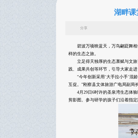
湖畔课
分享
碧波万顷映蓝天，万鸟翩跹舞相伴。4
样的生态之旅。
立足得天独厚的生态禀赋与文旅资源
践、成果共创等环节，引导大家走进
“今年创新采用‘大手拉小手’混龄
互促。”刚察县文体旅游广电局副局
4月29日6时许的圣泉湾生态体验
剪影图。参与研学的孩子们沿着指定